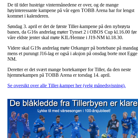
De til tider hustrige vintermånedene er over, og de mange
høyinteressante kampene på vår egen TOBB Arena har for lengst
kommet i kalenderen.
Søndag 3. april er det de første Tiller-kampene på den nybrøyta
banen, da G16s andrelag møter Tynset 2 i OBOS Cup kl.16.00 før
våre eldste jenter skal møte KIL/Hemne i J19-NM kl.18.30.
Videre skal G19s andrelag møte Orkanger på bortebane på mandag
mens et purungt J16-lag er også i aksjon på onsdag borte mot Egge 
NM.
Deretter er det svært mange bortekamper for Tiller, da den neste
hjemmekampen på TOBB Arena er torsdag 14. april.
Se oversikt over alle Tiller-kamper her (velg månedsvisning).