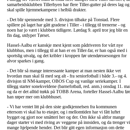
samarbeidsklubben Tillerbyen har flere Tiller-gutter på deres lag og
skal spille hjemmekampene i helblå drakter.
- Det blir spennende med 3. divisjon tilbake på Tonstad. Flere
spillere på laget har gått gradene i Tiller - i tillegg til trenerne - og
noen har jo vært i klubben tidligere. Lørdag 9. april tror jeg blir en
fin dag, utdyper Tørset.
Hassel-Aalbu er kanskje mest kjent som pådriveren for vårt nye
klubbhus, men i tillegg til at han er en Tiller-far, er han også med i
sportslig utvalg, og det kribler i kroppen før utendørssesongen for
alvor sparkes i gang.
- Det blir så mange interessante kamper at man nesten ikke vet
hvordan man skal få med seg alt - fra seniorfotball i både 3.- og 4.
divisjon til NM-kamper, OBOS Cup og vanlige seriekamper. I
tillegg starter sonekveldene (barnefotball, red. anm.) onsdag 11. mai
og da er det alltid trøkk på TOBB Arena, forteller Hassel-Aalbu før
han røper mer om klubbhuset.
- Vi har ventet litt på den siste godkjennelsen fra kommunen
ettersom vi skal ha to etasjer, og i mellomtiden har vi fått luftet
bygget og gjort noe småtteri her og der. Om ikke så altfor mange
dager starter vi med riving av veggene på innsiden, og da trenger vi
mange hjelpende hender. Det blir gitt egen informasjon om dette