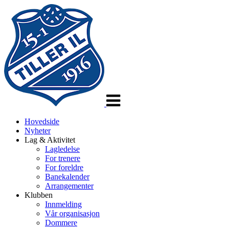
Veksle
navigasjon
Hovedside
Nyheter
Lag & Aktivitet
Lagledelse
For trenere
For foreldre
Banekalender
Arrangementer
Klubben
Innmelding
Vår organisasjon
Dommere