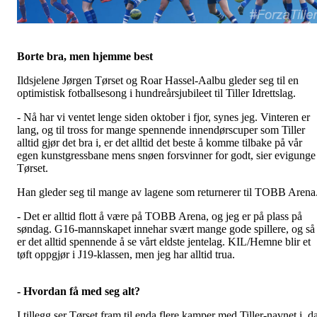
Borte bra, men hjemme best
Ildsjelene Jørgen Tørset og Roar Hassel-Aalbu gleder seg til en
optimistisk fotballsesong i hundreårsjubileet til Tiller Idrettslag.
- Nå har vi ventet lenge siden oktober i fjor, synes jeg. Vinteren er
lang, og til tross for mange spennende innendørscuper som Tiller
alltid gjør det bra i, er det alltid det beste å komme tilbake på vår
egen kunstgressbane mens snøen forsvinner for godt, sier evigunge
Tørset.
Han gleder seg til mange av lagene som returnerer til TOBB Arena
- Det er alltid flott å være på TOBB Arena, og jeg er på plass på
søndag. G16-mannskapet innehar svært mange gode spillere, og så
er det alltid spennende å se vårt eldste jentelag. KIL/Hemne blir et
tøft oppgjør i J19-klassen, men jeg har alltid trua.
- Hvordan få med seg alt?
I tillegg ser Tørset fram til enda flere kamper med Tiller-navnet i, d