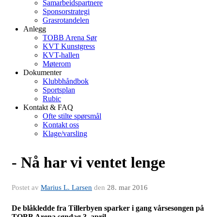
Samarbeidspartnere
Sponsorstrategi
Grasrotandelen
Anlegg
TOBB Arena Sør
KVT Kunstgress
KVT-hallen
Møterom
Dokumenter
Klubbhåndbok
Sportsplan
Rubic
Kontakt & FAQ
Ofte stilte spørsmål
Kontakt oss
Klage/varsling
- Nå har vi ventet lenge
Postet av
Marius L. Larsen
den
28. mar 2016
De blåkledde fra Tillerbyen sparker i gang vårsesongen på
TOBB Arena søndag 3. april.