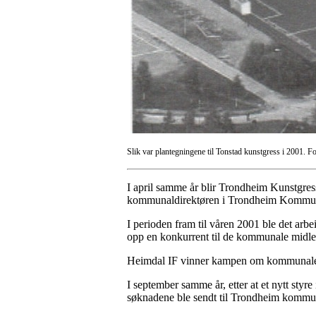
Slik var plantegningene til Tonstad kunstgress i 2001. Fot
I april samme år blir Trondheim Kunstgres
kommunaldirektøren i Trondheim Kommune
I perioden fram til våren 2001 ble det arb
opp en konkurrent til de kommunale midlen
Heimdal IF vinner kampen om kommunale m
I september samme år, etter at et nytt sty
søknadene ble sendt til Trondheim kommu