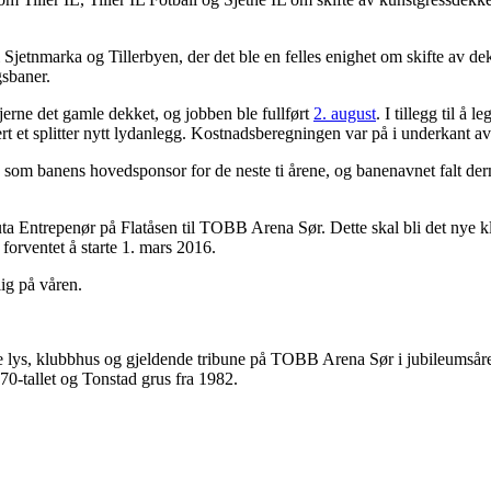
i Sjetnmarka og Tillerbyen, der det ble en felles enighet om skifte av dekke
gsbaner.
erne det gamle dekket, og jobben ble fullført
2. august
. I tillegg til å 
 et splitter nytt lydanlegg. Kostnadsberegningen var på i underkant av 
som banens hovedsponsor for de neste ti årene, og banenavnet falt d
Ruta Entrepenør på Flatåsen til TOBB Arena Sør. Dette skal bli det nye 
 forventet å starte 1. mars 2016.
lig på våren.
 lys, klubbhus og gjeldende tribune på TOBB Arena Sør i jubileumsåret til
 70-tallet og Tonstad grus fra 1982.