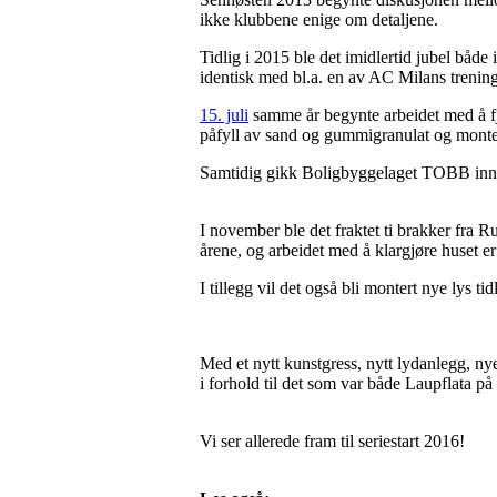
ikke klubbene enige om detaljene.
Tidlig i 2015 ble det imidlertid jubel både 
identisk med bl.a. en av AC Milans trenin
15. juli
samme år begynte arbeidet med å fj
påfyll av sand og gummigranulat og montert
Samtidig gikk Boligbyggelaget TOBB inn 
I november ble det fraktet ti brakker fra 
årene, og arbeidet med å klargjøre huset er
I tillegg vil det også bli montert nye lys tid
Med et nytt kunstgress, nytt lydanlegg, nye
i forhold til det som var både Laupflata på
Vi ser allerede fram til seriestart 2016!