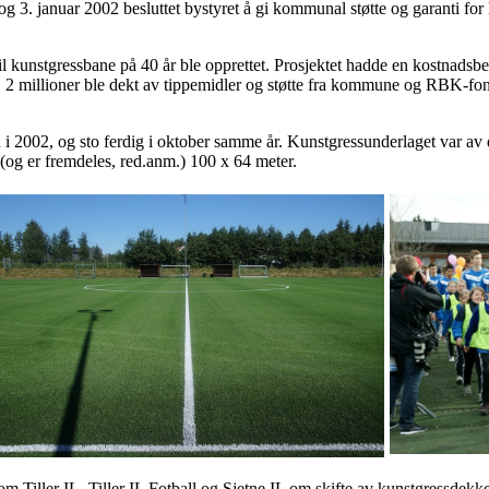
og 3. januar 2002 besluttet bystyret å gi kommunal støtte og garanti for
til kunstgressbane på 40 år ble opprettet. Prosjektet hadde en kostnadsbe
 2 millioner ble dekt av tippemidler og støtte fra kommune og RBK-fon
n i 2002, og sto ferdig i oktober samme år. Kunstgressunderlaget var av
og er fremdeles, red.anm.) 100 x 64 meter.
Tiller IL, Tiller IL Fotball og Sjetne IL om skifte av kunstgressdekke