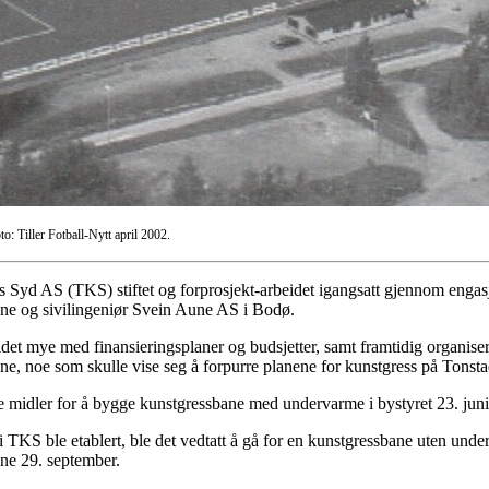
o: Tiller Fotball-Nytt april 2002.
s Syd AS (TKS) stiftet og forprosjekt-arbeidet igangsatt gjennom engas
 og sivilingeniør Svein Aune AS i Bodø.
eidet mye med finansieringsplaner og budsjetter, samt framtidig organise
e, noe som skulle vise seg å forpurre planene for kunstgress på Tonsta
idler for å bygge kunstgressbane med undervarme i bystyret 23. juni
re i TKS ble etablert, ble det vedtatt å gå for en kunstgressbane uten u
ne 29. september.