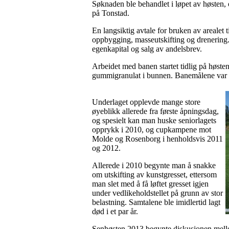
Søknaden ble behandlet i løpet av høsten, 
på Tonstad.
En langsiktig avtale for bruken av arealet 
oppbygging, masseutskifting og drenering.
egenkapital og salg av andelsbrev.
Arbeidet med banen startet tidlig på høste
gummigranulat i bunnen. Banemålene var (
Underlaget opplevde mange store
øyeblikk allerede fra første åpningsdag,
og spesielt kan man huske seniorlagets
opprykk i 2010, og cupkampene mot
Molde og Rosenborg i henholdsvis 2011
og 2012.
Allerede i 2010 begynte man å snakke
om utskifting av kunstgresset, ettersom
man slet med å få løftet gresset igjen
under vedlikeholdstellet på grunn av stor
belastning. Samtalene ble imidlertid lagt
død i et par år.
Senhøsten 2013 begynte diskusjonen mellom 