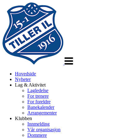
Veksle
navigasjon
Hovedside
Nyheter
Lag & Aktivitet
Lagledelse
For trenere
For foreldre
Banekalender
Arrangementer
Klubben
Innmelding
Vår organisasjon
Dommere