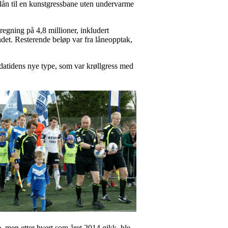
 lån til en kunstgressbane uten undervarme
regning på 4,8 millioner, inkludert
det. Resterende beløp var fra låneopptak,
 datidens nye type, som var krøllgress med
, men etter hvert som året 2014 gikk, ble