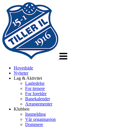
Veksle
navigasjon
Hovedside
Nyheter
Lag & Aktivitet
Lagledelse
For trenere
For foreldre
Banekalender
Arrangementer
Klubben
Innmelding
Vår organisasjon
Dommere