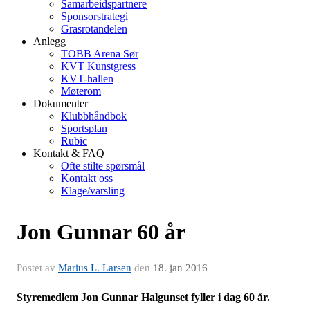
Samarbeidspartnere
Sponsorstrategi
Grasrotandelen
Anlegg
TOBB Arena Sør
KVT Kunstgress
KVT-hallen
Møterom
Dokumenter
Klubbhåndbok
Sportsplan
Rubic
Kontakt & FAQ
Ofte stilte spørsmål
Kontakt oss
Klage/varsling
Jon Gunnar 60 år
Postet av
Marius L. Larsen
den
18. jan 2016
Styremedlem Jon Gunnar Halgunset fyller i dag 60 år.