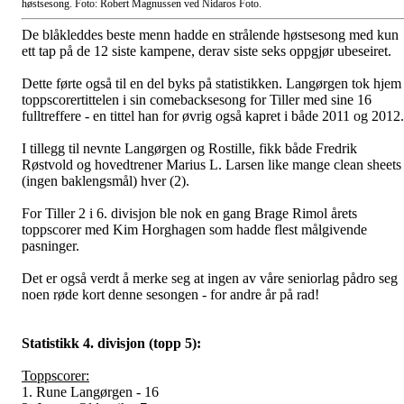
høstsesong. Foto: Robert Magnussen ved Nidaros Foto.
De blåkleddes beste menn hadde en strålende høstsesong med kun
ett tap på de 12 siste kampene, derav siste seks oppgjør ubeseiret.
Dette førte også til en del byks på statistikken. Langørgen tok hjem
toppscorertittelen i sin comebacksesong for Tiller med sine 16
fulltreffere - en tittel han for øvrig også kapret i både 2011 og 2012.
I tillegg til nevnte Langørgen og Rostille, fikk både Fredrik
Røstvold og hovedtrener Marius L. Larsen like mange clean sheets
(ingen baklengsmål) hver (2).
For Tiller 2 i 6. divisjon ble nok en gang Brage Rimol årets
toppscorer med Kim Horghagen som hadde flest målgivende
pasninger.
Det er også verdt å merke seg at ingen av våre seniorlag pådro seg
noen røde kort denne sesongen - for andre år på rad!
Statistikk 4. divisjon (topp 5):
Toppscorer:
1. Rune Langørgen - 16