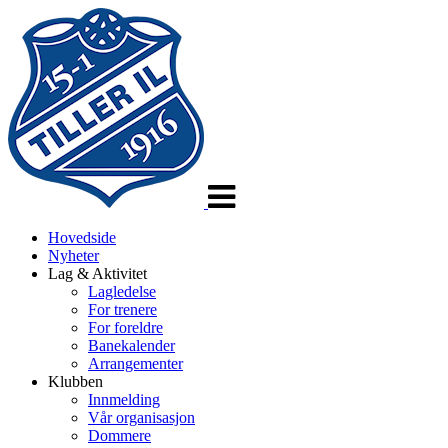
Veksle
navigasjon
Hovedside
Nyheter
Lag & Aktivitet
Lagledelse
For trenere
For foreldre
Banekalender
Arrangementer
Klubben
Innmelding
Vår organisasjon
Dommere