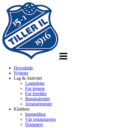
Veksle
navigasjon
Hovedside
Nyheter
Lag & Aktivitet
Lagledelse
For trenere
For foreldre
Banekalender
Arrangementer
Klubben
Innmelding
Vår organisasjon
Dommere