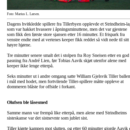
Foto: Marius L. Larsen.
Dagens hvitkledde spillere fra Tillerbyen opplevde et Strindheim-la
som var hakket hvassere i åpningsminuttene, men det var gjestene
som fikk den første store sjansen etter 16 minutter. Et frispark fra
venstre endte med at vertenes keeper fikk reddet så vidt nede til sitt
høyre hjørne.
Tre minutter senere smalt det i stolpen fra Roy Sneisen etter en god
pasning fra André Lien, før Tobias Aavik skjøt utenfor alene med
keeper ikke lenge etterpå.
Seks minutter ut i andre omgang satte William Gjelsvik Tiller balle
i mål med hodet, men fortvilende Tiller-spillere måtte oppleve at
dommeren blåste for offside i forkant.
Olufsen ble låsesmed
Samme mann var frempå like etterpå, men alene med Strindheims
sisteskanse var det sistnevnte som jublet sist.
Tiller kjørte kampen mot slutten, og etter 60 minutter gjorde Aavik 