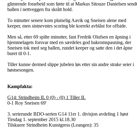
glimrende forarbeid som førte til at Markus Sitouze Danielsen send
ballen i nettveggen fra skrått hold.
To minutter senere kom plutselig Aavik og Sneisen alene med
keeper, men sistnevntes scoring ble korrekt avblåst for offside.
Men så, etter 69 spilte minutter, fant Fredrik Olufsen en åpning i
hjemmelagets forsvar med en særdeles god bakromspasning, der
Sneisen tok med seg ballen, rundet keeper og satte den i det åpne
buret til 0-1.
Tiller kunne dermed slippe jubelen løs etter sin andre strake seier i
høstsesongen.
Kampfakta:
G14: Strindheim IL 0 (0) - (0) 1 Tiller IL
0-1 Roy Sneisen 69'
3. serierunde BDO-serien G14 11er 1. divisjon avdeling 1 høst
Tirsdag 1. september 2015 kl.18.30
Tilskuere Strindheim Kunstgress (Leangen): 35