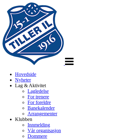
Veksle
navigasjon
Hovedside
Nyheter
Lag & Aktivitet
Lagledelse
For trenere
For foreldre
Banekalender
Arrangementer
Klubben
Innmelding
Vår organisasjon
Dommere