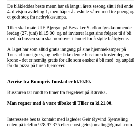
De blåkleddes beste menn har så langt i årets sesong slitt i feil ende 
4. divisjon avdeling 1, men håper å avslutte våren med tre poeng o
et godt steg fra nedrykkssumpa.
Tiller skal møte UIF Bjørgan på Bessaker Stadion førstkommende
lørdag (27. juni) kl.15.00, og nå inviterer laget sine følgere til å bli
med på bussen som skal nordover i landet for å støtte blåtrøyene.
A-laget har som alltid gratis inngang på sine hjemmekamper på
Tonstad kunstgress, og heller ikke denne bussturen koster deg en
krone - det er nemlig gratis for alle som ønsker å bli med, og attpåti
får du pizza på turen hjemover.
Avreise fra Bunnpris Tonstad er kl.10.30.
Bussturen tar rundt to timer fra fergeleiet på Rørvika.
Man regner med å være tilbake til Tiller ca kl.21.00.
Interesserte bes ta kontakt med lagleder Geir Øyvind Sjømæling
enten på telefon 978 97 375 eller epost geir.sjomaling@gmail.com.