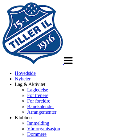
Veksle
navigasjon
Hovedside
Nyheter
Lag & Aktivitet
Lagledelse
For trenere
For foreldre
Banekalender
Arrangementer
Klubben
Innmelding
Vår organisasjon
Dommere