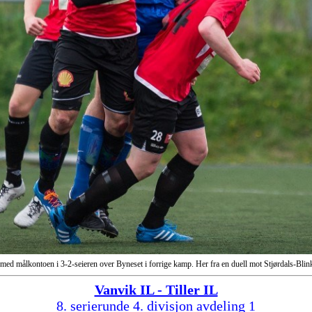
med målkontoen i 3-2-seieren over Byneset i forrige kamp. Her fra en duell mot Stjørdals-Bli
Vanvik IL - Tiller IL
8. serierunde 4. divisjon avdeling 1