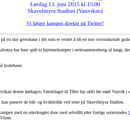
Lørdag 13. juni 2015 kl.15.00
Skavelmyra Stadion (Vanvikan)
Vi følger kampen direkte på Twitter!
 på en stor gressbane i det som er ventet å bli en noe overraskende go
halvøya har bare spilt to hjemmekamper i seriesammenheng så langt, der 
på bortebane.
nvikan denne lørdagen. Førstelaget til Tiller har aldri før møtt Vanvik 
og kan passere de blå- og hvitkledde ved seier på Skavelmyra Stadion.
mpen med en etterlengtet dose med selvtillit etter forrige serierundes
3
 Vinne.