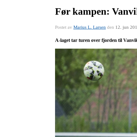
Før kampen: Vanvik
Postet av
Marius L. Larsen
den
12. jun 20
A-laget tar turen over fjorden til Vanvi