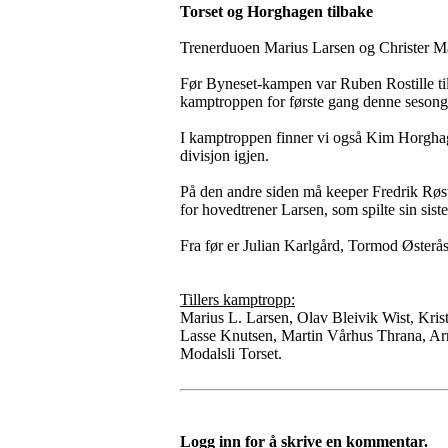
Torset og Horghagen tilbake
Trenerduoen Marius Larsen og Christer Math
Før Byneset-kampen var Ruben Rostille til
kamptroppen for første gang denne sesonge
I kamptroppen finner vi også Kim Horghagen
divisjon igjen.
På den andre siden må keeper Fredrik Røs
for hovedtrener Larsen, som spilte sin sist
Fra før er Julian Karlgård, Tormod Østerå
Tillers kamptropp:
Marius L. Larsen, Olav Bleivik Wist, Kris
Lasse Knutsen, Martin Vårhus Thrana, Ar
Modalsli Torset.
Logg inn for å skrive en kommentar.