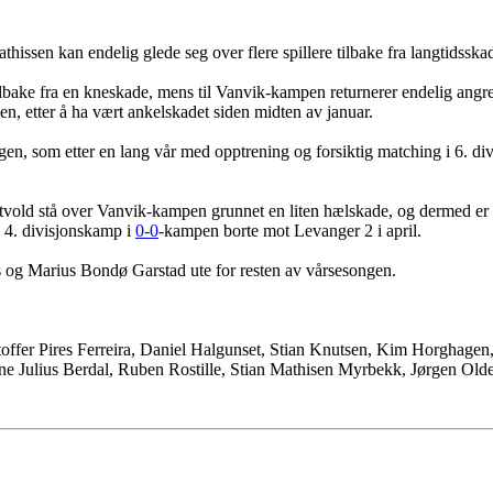
issen kan endelig glede seg over flere spillere tilbake fra langtidsskad
bake fra en kneskade, mens til Vanvik-kampen returnerer endelig angre
n, etter å ha vært ankelskadet siden midten av januar.
, som etter en lang vår med opptrening og forsiktig matching i 6. divi
tvold stå over Vanvik-kampen grunnet en liten hælskade, og dermed er 
e 4. divisjonskamp i
0-0
-kampen borte mot Levanger 2 i april.
s og Marius Bondø Garstad ute for resten av vårsesongen.
toffer Pires Ferreira, Daniel Halgunset, Stian Knutsen, Kim Horghagen
ne Julius Berdal, Ruben Rostille, Stian Mathisen Myrbekk, Jørgen Ol