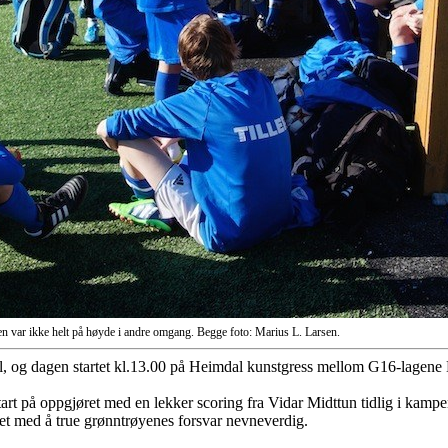
 var ikke helt på høyde i andre omgang. Begge foto: Marius L. Larsen.
all, og dagen startet kl.13.00 på Heimdal kunstgress mellom G16-lagene 
start på oppgjøret med en lekker scoring fra Vidar Midttun tidlig i kamp
et med å true grønntrøyenes forsvar nevneverdig.