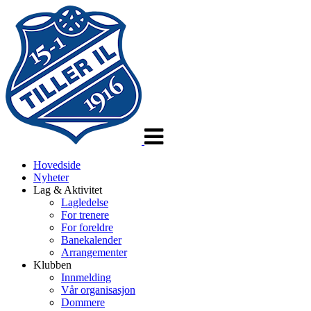
Veksle
navigasjon
Hovedside
Nyheter
Lag & Aktivitet
Lagledelse
For trenere
For foreldre
Banekalender
Arrangementer
Klubben
Innmelding
Vår organisasjon
Dommere