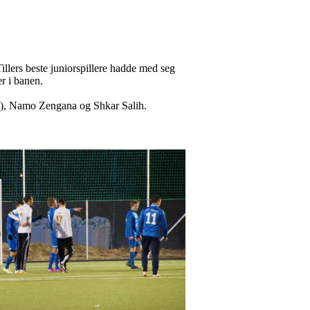
llers beste juniorspillere hadde med seg
er i banen.
s (3), Namo Zengana og Shkar Salih.