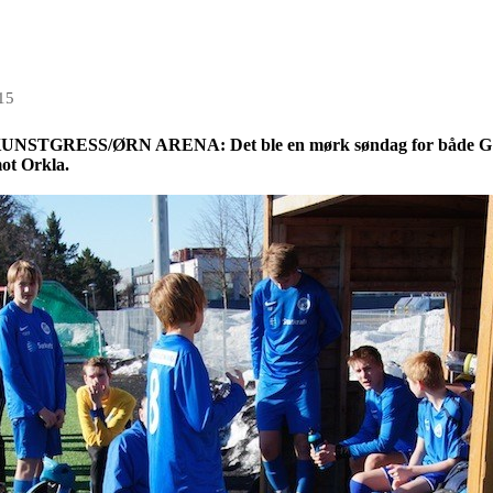
15
ESS/ØRN ARENA: Det ble en mørk søndag for både G16 og 
mot Orkla.