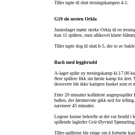
Tiller tapte til slutt treningskampen 4-1.
G19 slo nesten Orkla
Juniorlaget møtte sterke Orkla til en tren
kun 11 spillere, men allikevel klarte blåtr
Tiller tapte dog til slutt 6-5, der to av b
Bach med leggbrudd
A-laget spilte ny treningskamp kl.17.00 
flere spillere fikk sin første kamp for året
dessverre ble ikke kampen husket som et 
Etter 20 minutter kolliderte angrepsspille
ballen, der førstnevnte gikk ned for telling.
nærmere 45 minutter.
Legene kunne bekrefte at det var brudd i l
spillende lagleder Geir Øyvind Sjømæling
Tiller-spillerne ble enige om å fortsette 