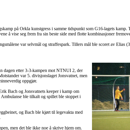
ingskamp på Orkla kunstgress i samme tidspunkt som G16-lagets kamp. Ti
øyene å vise seg frem fra sin beste side med flotte kombinasjoner fremov
aklengsmålene var selvmål og straffespark. Tillers mål ble scoret av Elia
kun dagen etter 3-3-kampen mot NTNUI 2, der
. Motstander var 5. divisjonslaget Jonsvatnet, men
minneverdig oppgjør.
r Erik Bach og Jonsvatnets keeper i kamp om
 Ambulanse ble tilkalt og spillet ble stoppet i
eggbeinet, og Bach ble kjørt til legevakta med
.
kampen, men det ble ikke noe å skrive hjem om.