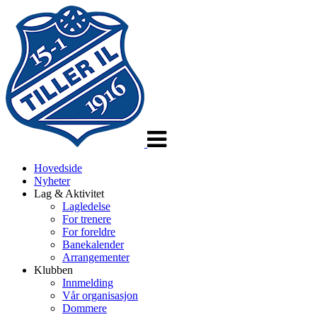
Veksle
navigasjon
Hovedside
Nyheter
Lag & Aktivitet
Lagledelse
For trenere
For foreldre
Banekalender
Arrangementer
Klubben
Innmelding
Vår organisasjon
Dommere