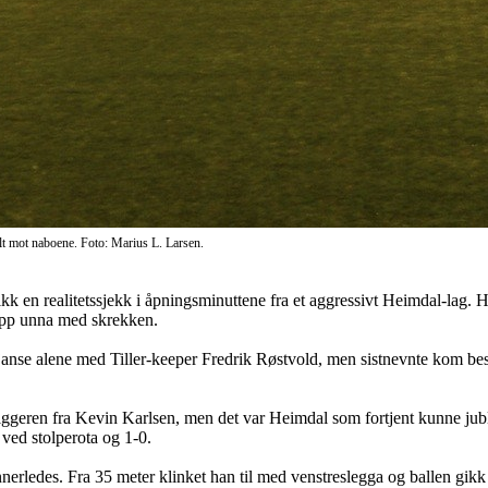
alt mot naboene. Foto: Marius L. Larsen.
fikk en realitetssjekk i åpningsminuttene fra et aggressivt Heimdal-lag
slapp unna med skrekken.
janse alene med Tiller-keeper Fredrik Røstvold, men sistnevnte kom bes
rliggeren fra Kevin Karlsen, men det var Heimdal som fortjent kunne jubl
 ved stolperota og 1-0.
rledes. Fra 35 meter klinket han til med venstreslegga og ballen gikk vi