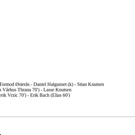
Tormod Østerås - Daniel Halgunset (k) - Stian Knutsen
n Vårhus Thrana 70') - Lasse Knutsen
k Vrzic 70') - Erik Bach (Elias 60')
n