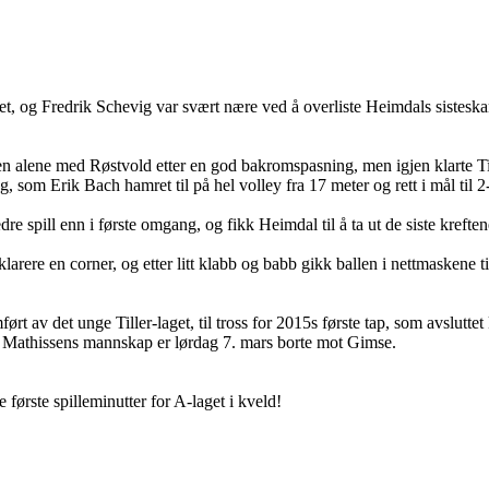
get, og Fredrik Schevig var svært nære ved å overliste Heimdals sistes
jen alene med Røstvold etter en god bakromspasning, men igjen klarte Ti
, som Erik Bach hamret til på hel volley fra 17 meter og rett i mål til 2
re spill enn i første omgang, og fikk Heimdal til å ta ut de siste kreftene
å klarere en corner, og etter litt klabb og babb gikk ballen i nettmaskene ti
ført av det unge Tiller-laget, til tross for 2015s første tap, som avslutte
 Mathissens mannskap er lørdag 7. mars borte mot Gimse.
 første spilleminutter for A-laget i kveld!