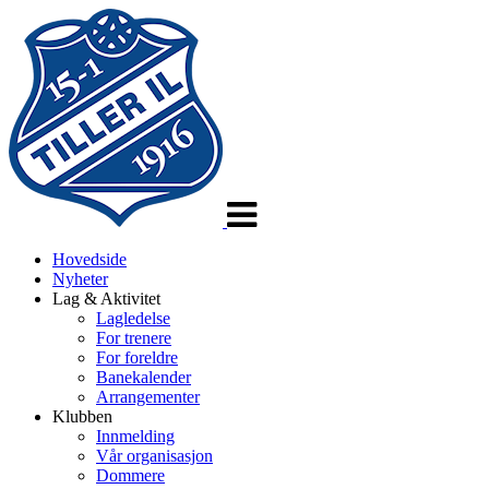
Veksle
navigasjon
Hovedside
Nyheter
Lag & Aktivitet
Lagledelse
For trenere
For foreldre
Banekalender
Arrangementer
Klubben
Innmelding
Vår organisasjon
Dommere