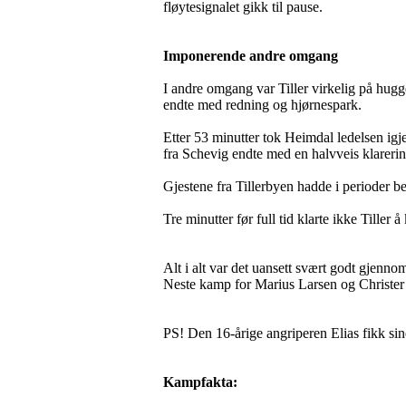
fløytesignalet gikk til pause.
Imponerende andre omgang
I andre omgang var Tiller virkelig på hug
endte med redning og hjørnespark.
Etter 53 minutter tok Heimdal ledelsen ig
fra Schevig endte med en halvveis klarering
Gjestene fra Tillerbyen hadde i perioder bed
Tre minutter før full tid klarte ikke Tiller 
Alt i alt var det uansett svært godt gjennom
Neste kamp for Marius Larsen og Christer
PS! Den 16-årige angriperen Elias fikk sine
Kampfakta: