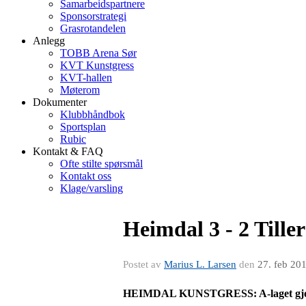
Samarbeidspartnere
Sponsorstrategi
Grasrotandelen
Anlegg
TOBB Arena Sør
KVT Kunstgress
KVT-hallen
Møterom
Dokumenter
Klubbhåndbok
Sportsplan
Rubic
Kontakt & FAQ
Ofte stilte spørsmål
Kontakt oss
Klage/varsling
Heimdal 3 - 2 Tiller
Postet av
Marius L. Larsen
den
27. feb 20
HEIMDAL KUNSTGRESS: A-laget gjorde