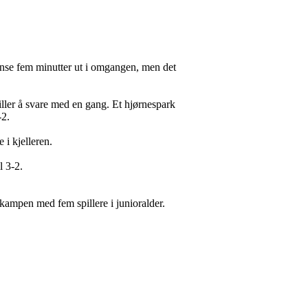
kanse fem minutter ut i omgangen, men det
ller å svare med en gang. Et hjørnespark
-2.
 i kjelleren.
l 3-2.
t kampen med fem spillere i junioralder.