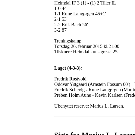
Heimdal IF 3 (1) - (1) 2 Tiller IL
1-0 44'
1-1 Rune Langørgen 45+1'
2-1 53'
2-2 Erik Bach 56'
3-2 87'
Treningskamp
Torsdag 26. februar 2015 kl.21.00
Tilskuere Heimdal kunstgress: 25
Laget (4-3-3):
Fredrik Røstvold
Oddvar Ystgaard (Arnstein Fossum 60') - 
Fredrik Schevig - Rune Langørgen (Marti
Preben Holm Aune - Kevin Karlsen (Frederi
Ubenyttet reserve: Marius L. Larsen.
Siste fra Marius L. Larse