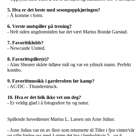
5. Hva er det beste med sesongoppkjøringen?
-
Å komme i form
.
6. Verste motspiller på trening?
-
Helt siden ungdomstiden har det vært Marius Bondø Garstad
.
7. Favorittklubb?
-
Newcastle
United.
8. Favorittspiller(e)?
-
Alan Shearer skårte tidløse mål og var en ydmyk mann
. Perfekt
kombo.
9. Favorittmusikk i garderoben før kamp?
-
AC/DC - Thunderstruck
.
10. Hva er det folk ikke vet om deg?
-
Er veldig glad i å fotografere by og natur
.
Spillende hovedtrener Marius L. Larsen om Arne Julius:
- Arne Julius var en av flere som returnerte til Tiller i fjor vinter/vår
og ville hjelpe oss med å gjøre det bra i henholdsvis 5.- og 6.