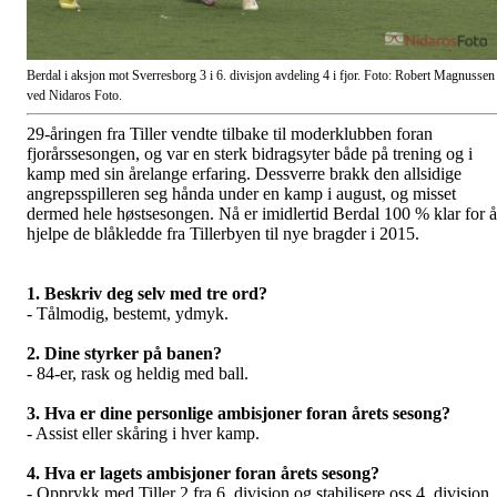
Berdal i aksjon mot Sverresborg 3 i 6. divisjon avdeling 4 i fjor. Foto: Robert Magnussen
ved Nidaros Foto.
29-åringen fra Tiller vendte tilbake til moderklubben foran
fjorårssesongen, og var en sterk bidragsyter både på trening og i
kamp med sin årelange erfaring. Dessverre brakk den allsidige
angrepsspilleren seg hånda under en kamp i august, og misset
dermed hele høstsesongen. Nå er imidlertid Berdal 100 % klar for å
hjelpe de blåkledde fra Tillerbyen til nye bragder i 2015.
1. Beskriv deg selv med tre ord?
-
Tålmodig, bestemt, ydmyk
.
2. Dine styrker på banen?
-
84-er, rask og heldig med ball
.
3. Hva er dine personlige ambisjoner foran årets sesong?
-
Assist eller skåring i hver kamp.
4. Hva er lagets ambisjoner foran årets sesong?
-
Opprykk med Tiller 2 fra 6. divisjon og stabilisere oss 4. div
isjon.