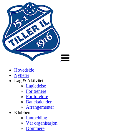
Veksle
navigasjon
Hovedside
Nyheter
Lag & Aktivitet
Lagledelse
For trenere
For foreldre
Banekalender
Arrangementer
Klubben
Innmelding
Vår organisasjon
Dommere