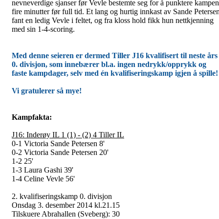
nevneverdige sjanser før Vevle bestemte seg for å punktere kampen
fire minutter før full tid. Et lang og hurtig innkast av Sande Peterse
fant en ledig Vevle i feltet, og fra kloss hold fikk hun nettkjenning
med sin 1-4-scoring.
Med denne seieren er dermed Tiller J16 kvalifisert til neste års
0. divisjon, som innebærer bl.a. ingen nedrykk/opprykk og
faste kampdager, selv med én kvalifiseringskamp igjen å spille!
Vi gratulerer så mye!
Kampfakta:
J16: Inderøy IL 1 (1) - (2) 4 Tiller IL
0-1 Victoria Sande Petersen 8'
0-2 Victoria Sande Petersen 20'
1-2 25'
1-3 Laura Gashi 39'
1-4 Celine Vevle 56'
2. kvalifiseringskamp 0. divisjon
Onsdag 3. desember 2014 kl.21.15
Tilskuere Abrahallen (Sveberg): 30