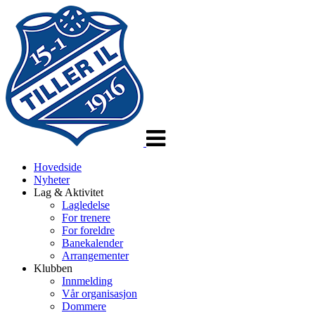
Veksle
navigasjon
Hovedside
Nyheter
Lag & Aktivitet
Lagledelse
For trenere
For foreldre
Banekalender
Arrangementer
Klubben
Innmelding
Vår organisasjon
Dommere