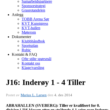
Samarbeidspartnere
Sponsorstrategi
Grasrotandelen
Anlegg
TOBB Arena Sør
KVT Kunstgress
KVT-hallen
Møterom
Dokumenter
Klubbhåndbok
Sportsplan
Rubic
Kontakt & FAQ
Ofte stilte spørsmål
Kontakt oss
Klage/varsling
J16: Inderøy 1 - 4 Tiller
Postet av
Marius L. Larsen
den
4. des 2014
ABRAHALLEN (SVEBERG): Tiller er kvalifisert for 0.
divisjon i J16-klassen etter en strålende 4-1-seier over Inderøy