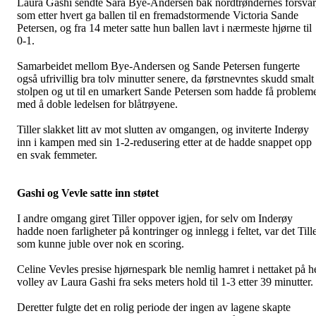
Laura Gashi sendte Sara Bye-Andersen bak nordtrøndernes forsvar
som etter hvert ga ballen til en fremadstormende Victoria Sande
Petersen, og fra 14 meter satte hun ballen lavt i nærmeste hjørne til
0-1.
Samarbeidet mellom Bye-Andersen og Sande Petersen fungerte
også ufrivillig bra tolv minutter senere, da førstnevntes skudd smalt 
stolpen og ut til en umarkert Sande Petersen som hadde få problem
med å doble ledelsen for blåtrøyene.
Tiller slakket litt av mot slutten av omgangen, og inviterte Inderøy
inn i kampen med sin 1-2-redusering etter at de hadde snappet opp
en svak femmeter.
Gashi og Vevle satte inn støtet
I andre omgang giret Tiller oppover igjen, for selv om Inderøy
hadde noen farligheter på kontringer og innlegg i feltet, var det Till
som kunne juble over nok en scoring.
Celine Vevles presise hjørnespark ble nemlig hamret i nettaket på h
volley av Laura Gashi fra seks meters hold til 1-3 etter 39 minutter.
Deretter fulgte det en rolig periode der ingen av lagene skapte