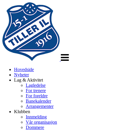
Veksle
navigasjon
Hovedside
Nyheter
Lag & Aktivitet
Lagledelse
For trenere
For foreldre
Banekalender
Arrangementer
Klubben
Innmelding
Vår organisasjon
Dommere