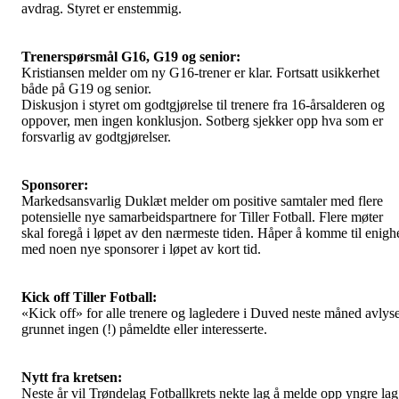
avdrag. Styret er enstemmig.
Trenerspørsmål G16, G19 og senior:
Kristiansen melder om ny G16-trener er klar. Fortsatt usikkerhet
både på G19 og senior.
Diskusjon i styret om godtgjørelse til trenere fra 16-årsalderen og
oppover, men ingen konklusjon. Sotberg sjekker opp hva som er
forsvarlig av godtgjørelser.
Sponsorer:
Markedsansvarlig Duklæt melder om positive samtaler med flere
potensielle nye samarbeidspartnere for Tiller Fotball. Flere møter
skal foregå i løpet av den nærmeste tiden. Håper å komme til enigh
med noen nye sponsorer i løpet av kort tid.
Kick off Tiller Fotball:
«Kick off» for alle trenere og lagledere i Duved neste måned avlys
grunnet ingen (!) påmeldte eller interesserte.
Nytt fra kretsen:
Neste år vil Trøndelag Fotballkrets nekte lag å melde opp yngre lag