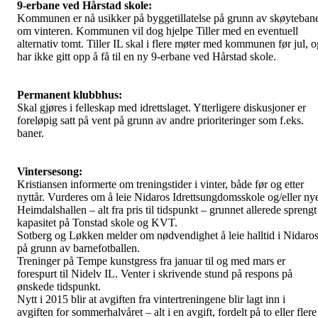
9-erbane ved Hårstad skole:
Kommunen er nå usikker på byggetillatelse på grunn av skøyteban
om vinteren. Kommunen vil dog hjelpe Tiller med en eventuell
alternativ tomt. Tiller IL skal i flere møter med kommunen før jul, o
har ikke gitt opp å få til en ny 9-erbane ved Hårstad skole.
Permanent klubbhus:
Skal gjøres i felleskap med idrettslaget. Ytterligere diskusjoner er
foreløpig satt på vent på grunn av andre prioriteringer som f.eks.
baner.
Vintersesong:
Kristiansen informerte om treningstider i vinter, både før og etter
nyttår. Vurderes om å leie Nidaros Idrettsungdomsskole og/eller ny
Heimdalshallen – alt fra pris til tidspunkt – grunnet allerede sprengt
kapasitet på Tonstad skole og KVT.
Sotberg og Løkken melder om nødvendighet å leie halltid i Nidaro
på grunn av barnefotballen.
Treninger på Tempe kunstgress fra januar til og med mars er
forespurt til Nidelv IL. Venter i skrivende stund på respons på
ønskede tidspunkt.
Nytt i 2015 blir at avgiften fra vintertreningene blir lagt inn i
avgiften for sommerhalvåret – alt i en avgift, fordelt på to eller flere