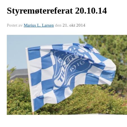
Styremøtereferat 20.10.14
Postet av
Marius L. Larsen
den
21. okt 2014