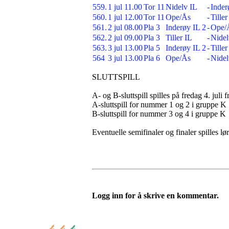
559.
1 jul 11.00
Tor 11
Nidelv IL
-
Inder
560.
1 jul 12.00
Tor 11
Ope/Ås
-
Tiller
561.
2 jul 08.00
Pla 3
Inderøy IL 2
-
Ope/
562.
2 jul 09.00
Pla 3
Tiller IL
-
Nidel
563.
3 jul 13.00
Pla 5
Inderøy IL 2
-
Tiller
564
3 jul 13.00
Pla 6
Ope/Ås
-
Nidel
SLUTTSPILL
A- og B-sluttspill spilles på fredag 4. juli 
A-sluttspill for nummer 1 og 2 i gruppe K
B-sluttspill for nummer 3 og 4 i gruppe K
Eventuelle semifinaler og finaler spilles lø
Logg inn for å skrive en kommentar.