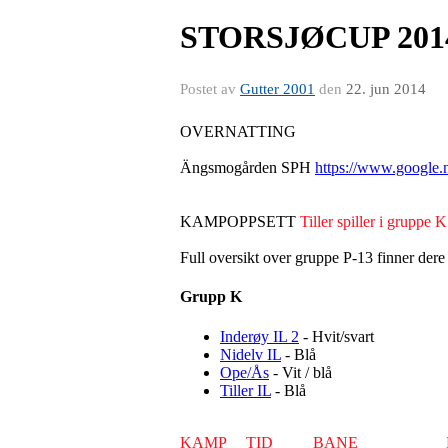
STORSJØCUP 201
Postet av
Gutter 2001
den
22. jun 2014
OVERNATTING
Ängsmogården SPH
https://www.google
KAMPOPPSETT
Tiller spiller i gruppe K
Full oversikt over gruppe P-13 finner dere
Grupp K
Inderøy IL 2
- Hvit/svart
Nidelv IL
- Blå
Ope/Ås
- Vit / blå
Tiller IL
- Blå
KAMP TID BANE 