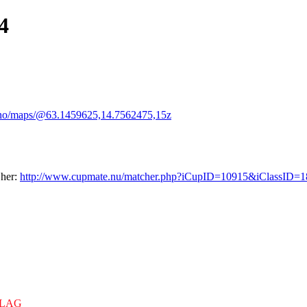
4
.no/maps/@63.1459625,14.7562475,15z
 her:
http://www.cupmate.nu/matcher.php?iCupID=10915&iClassID=1
LAG