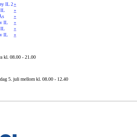
øy IL 2
»
 IL
»
Ås
»
v IL
»
 IL
»
v IL
»
fra kl. 08.00 - 21.00
rdag 5. juli mellom kl. 08.00 - 12.40