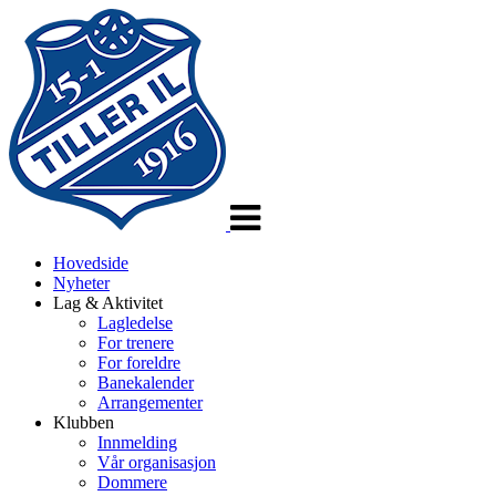
Veksle
navigasjon
Hovedside
Nyheter
Lag & Aktivitet
Lagledelse
For trenere
For foreldre
Banekalender
Arrangementer
Klubben
Innmelding
Vår organisasjon
Dommere