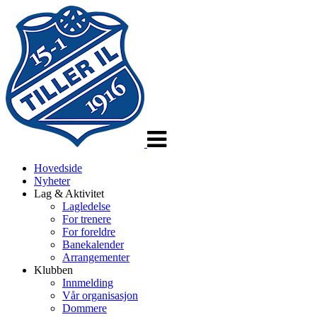
Veksle
navigasjon
Hovedside
Nyheter
Lag & Aktivitet
Lagledelse
For trenere
For foreldre
Banekalender
Arrangementer
Klubben
Innmelding
Vår organisasjon
Dommere