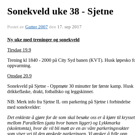
Sonekveld uke 38 - Sjetne
Postet av
Gutter 2007
den
17. sep 2017
Ny uke med treninger og sonekveld
Tirsdag 19.9
Trening kl 1840 - 2000 på City Syd banen (KVT). Husk løpesko f
oppvarming.
Onsdag 20.9
Sonekveld på Sjetne - Oppmøte 30 minutter før første kamp. Husk
drikkeflaske, drakt, fotballsko og leggskinner.
NB: Merk info fra Sjetne IL om parkering på Sjetne i forbindelse
med sonekvelder:
Det enkleste å gjøre for de som skal besøke oss er å kjøre til krysset
mellom Parallellen (gata hvor banen ligger) og Lykkmarka
(skoletomta), hvor de vil bli møtt av en av våre parkeringsvakter
som viser vei til den ønskede parkeringen. Vi ønsker å fylle opp