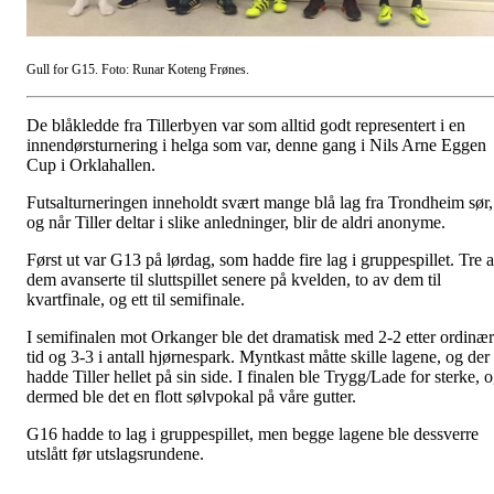
Gull for G15. Foto: Runar Koteng Frønes.
De blåkledde fra Tillerbyen var som alltid godt representert i en
innendørsturnering i helga som var, denne gang i Nils Arne Eggen
Cup i Orklahallen.
Futsalturneringen inneholdt svært mange blå lag fra Trondheim sør,
og når Tiller deltar i slike anledninger, blir de aldri anonyme.
Først ut var G13 på lørdag, som hadde fire lag i gruppespillet. Tre 
dem avanserte til sluttspillet senere på kvelden, to av dem til
kvartfinale, og ett til semifinale.
I semifinalen mot Orkanger ble det dramatisk med 2-2 etter ordinær
tid og 3-3 i antall hjørnespark. Myntkast måtte skille lagene, og der
hadde Tiller hellet på sin side. I finalen ble Trygg/Lade for sterke, 
dermed ble det en flott sølvpokal på våre gutter.
G16 hadde to lag i gruppespillet, men begge lagene ble dessverre
utslått før utslagsrundene.