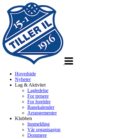
Veksle
navigasjon
Hovedside
Nyheter
Lag & Aktivitet
Lagledelse
For trenere
For foreldre
Banekalender
Arrangementer
Klubben
Innmelding
Vår organisasjon
Dommere