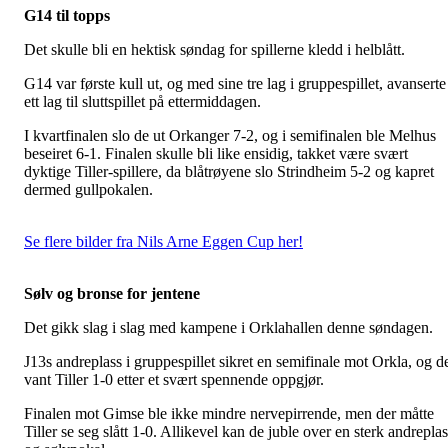
G14 til topps
Det skulle bli en hektisk søndag for spillerne kledd i helblått.
G14 var første kull ut, og med sine tre lag i gruppespillet, avanserte
ett lag til sluttspillet på ettermiddagen.
I kvartfinalen slo de ut Orkanger 7-2, og i semifinalen ble Melhus
beseiret 6-1. Finalen skulle bli like ensidig, takket være svært
dyktige Tiller-spillere, da blåtrøyene slo Strindheim 5-2 og kapret
dermed gullpokalen.
Se flere bilder fra Nils Arne Eggen Cup her!
Sølv og bronse for jentene
Det gikk slag i slag med kampene i Orklahallen denne søndagen.
J13s andreplass i gruppespillet sikret en semifinale mot Orkla, og d
vant Tiller 1-0 etter et svært spennende oppgjør.
Finalen mot Gimse ble ikke mindre nervepirrende, men der måtte
Tiller se seg slått 1-0. Allikevel kan de juble over en sterk andrepla