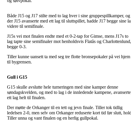
og sølvpokal.
Både J15 og J17 stilte med to lag hver i sine gruppespillkamper, og
der J15 avanserte med ett lag til sluttspillet, hadde J17 begge sine l
videre til semifinale.
J15s vei mot finalen endte med et 0-2-tap for Gimse, mens J17s to
lag tapte sine semifinaler mot henholdsvis Flatås og Charlottenlund
begge 0-3.
Tiller kunne uansett ta med seg tre flotte bronsepokaler på vei hjem
til bygrensen.
Gull i G15
G15 skulle avslutte hele turneringen med sine kamper denne
søndagskvelden, og med to lag i de innledende kampene, avanserte
ett lag helt til finalen.
Der møtte de Orkanger til en tett og jevn finale. Tiller tok tidlig
ledelsen 2-0, men selv om Orkanger reduserte kort tid før slutt, hold
Tiller unna og vant finalen og en herlig gullpokal.