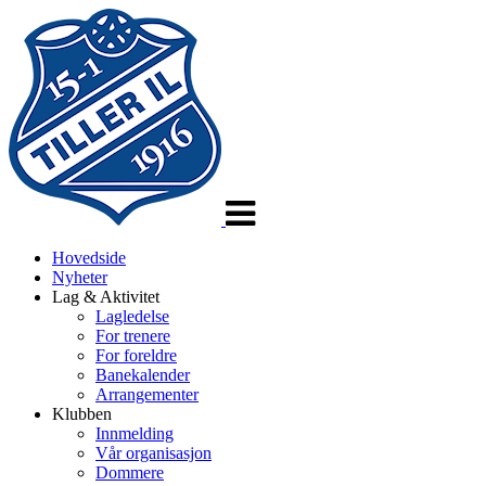
Veksle
navigasjon
Hovedside
Nyheter
Lag & Aktivitet
Lagledelse
For trenere
For foreldre
Banekalender
Arrangementer
Klubben
Innmelding
Vår organisasjon
Dommere