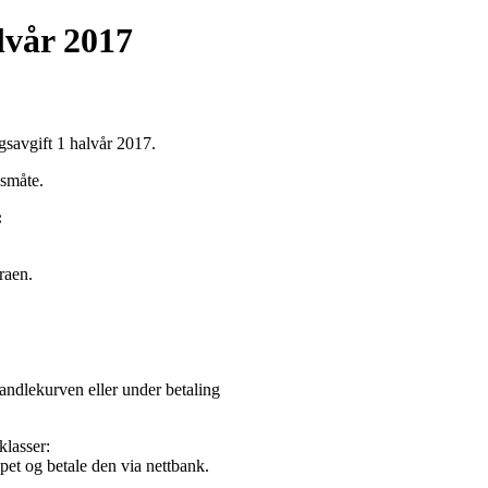
lvår 2017
ngsavgift 1 halvår 2017.
gsmåte.
:
raen.
 handlekurven eller under betaling
klasser:
pet og betale den via nettbank.