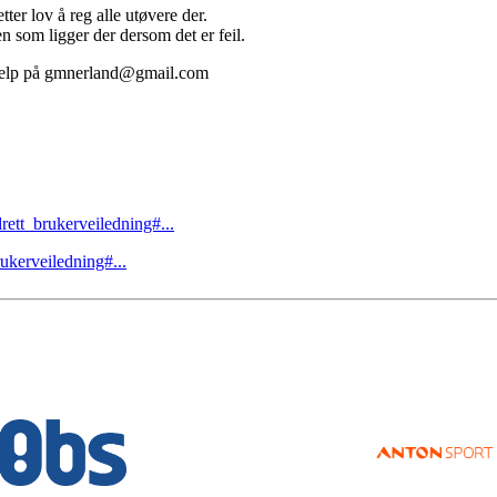
tter lov å reg alle utøvere der.
 som ligger der dersom det er feil.
 hjelp på gmnerland@gmail.com
drett_brukerveiledning#...
rukerveiledning#...