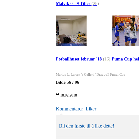
Malvik 0 - 9 Tiller
(28)
Fotballhuset februar '18
(16)
Puma Cup hel
Marius L. Larsen 's Galleri
/
Dragvoll Futsal Cup
Bilde
56
/
96
18.02.2018
Kommentarer
Liker
Bli den første til å like dette!