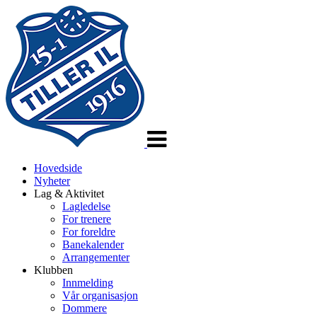
Veksle
navigasjon
Hovedside
Nyheter
Lag & Aktivitet
Lagledelse
For trenere
For foreldre
Banekalender
Arrangementer
Klubben
Innmelding
Vår organisasjon
Dommere