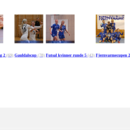
g 2
(69)
Gauldalscup
(78)
Futsal kvinner runde 5
(43)
Fjernvarmecupen 2