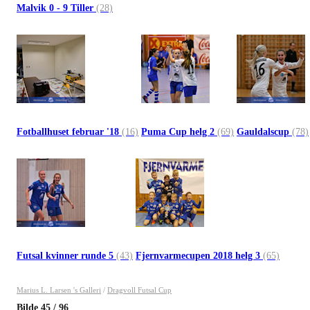
Malvik 0 - 9 Tiller
(28)
Fotballhuset februar '18
(16)
Puma Cup helg 2
(69)
Gauldalscup
(78)
Futsal kvinner runde 5
(43)
Fjernvarmecupen 2018 helg 3
(65)
Marius L. Larsen 's Galleri
/
Dragvoll Futsal Cup
Bilde
45
/
96