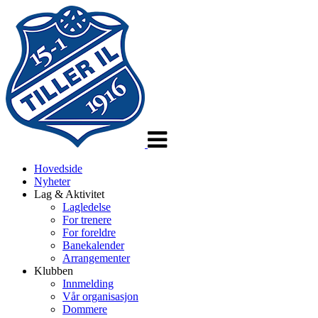
Veksle
navigasjon
Hovedside
Nyheter
Lag & Aktivitet
Lagledelse
For trenere
For foreldre
Banekalender
Arrangementer
Klubben
Innmelding
Vår organisasjon
Dommere