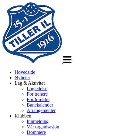
Veksle
navigasjon
Hovedside
Nyheter
Lag & Aktivitet
Lagledelse
For trenere
For foreldre
Banekalender
Arrangementer
Klubben
Innmelding
Vår organisasjon
Dommere