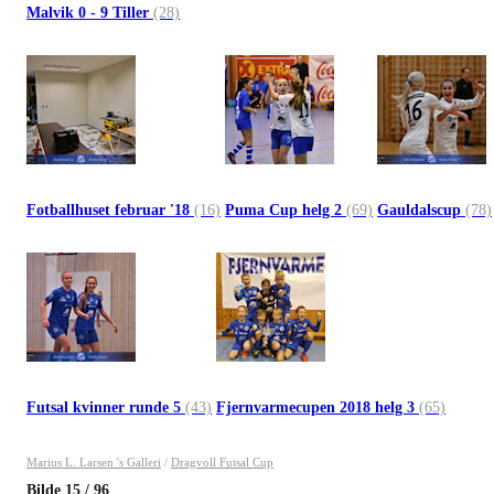
Malvik 0 - 9 Tiller
(28)
Fotballhuset februar '18
(16)
Puma Cup helg 2
(69)
Gauldalscup
(78)
Futsal kvinner runde 5
(43)
Fjernvarmecupen 2018 helg 3
(65)
Marius L. Larsen 's Galleri
/
Dragvoll Futsal Cup
Bilde
15
/
96