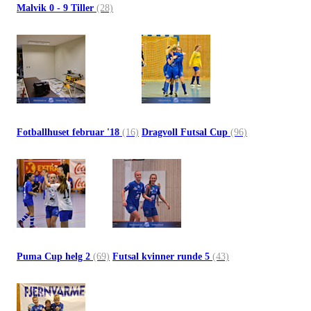
Malvik 0 - 9 Tiller
(28)
Fotballhuset februar '18
(16)
Dragvoll Futsal Cup
(96)
Puma Cup helg 2
(69)
Futsal kvinner runde 5
(43)