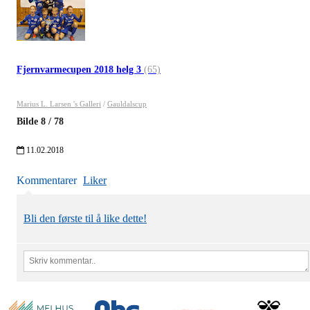
Fjernvarmecupen 2018 helg 3
(65)
Marius L. Larsen 's Galleri
/
Gauldalscup
Bilde
8
/
78
11.02.2018
Kommentarer
Liker
Bli den første til å like dette!