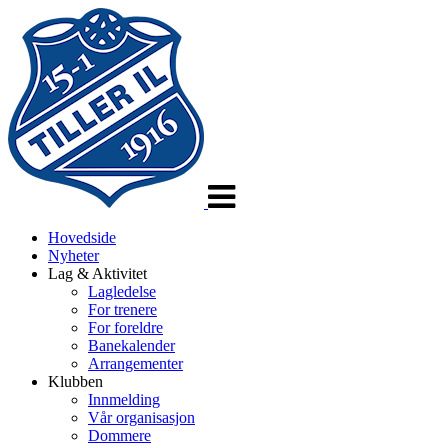
Veksle
navigasjon
Hovedside
Nyheter
Lag & Aktivitet
Lagledelse
For trenere
For foreldre
Banekalender
Arrangementer
Klubben
Innmelding
Vår organisasjon
Dommere