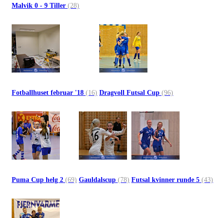
Malvik 0 - 9 Tiller
(28)
Fotballhuset februar '18
(16)
Dragvoll Futsal Cup
(96)
Puma Cup helg 2
(69)
Gauldalscup
(78)
Futsal kvinner runde 5
(43)