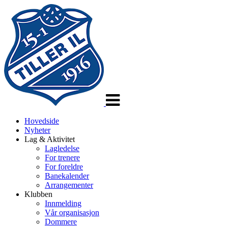
Veksle
navigasjon
Hovedside
Nyheter
Lag & Aktivitet
Lagledelse
For trenere
For foreldre
Banekalender
Arrangementer
Klubben
Innmelding
Vår organisasjon
Dommere