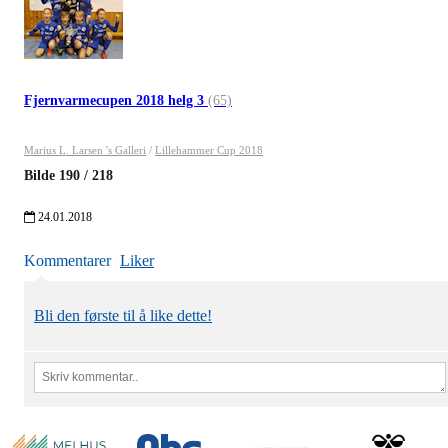
Fjernvarmecupen 2018 helg 3
(65)
Marius L. Larsen 's Galleri
/
Lillehammer Cup 2018
Bilde
190
/
218
24.01.2018
Kommentarer
Liker
Bli den første til å like dette!