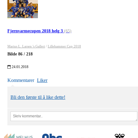
Fjernvarmecupen 2018 helg 3
(65)
Marius L. Larsen 's Galleri
/
Lillehammer Cup 2018
Bilde
86
/
218
24.01.2018
Kommentarer
Liker
Bli den første til å like dette!