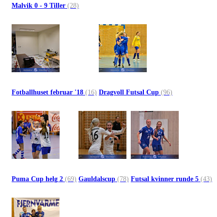
Malvik 0 - 9 Tiller
(28)
Fotballhuset februar '18
(16)
Dragvoll Futsal Cup
(96)
Puma Cup helg 2
(69)
Gauldalscup
(78)
Futsal kvinner runde 5
(43)