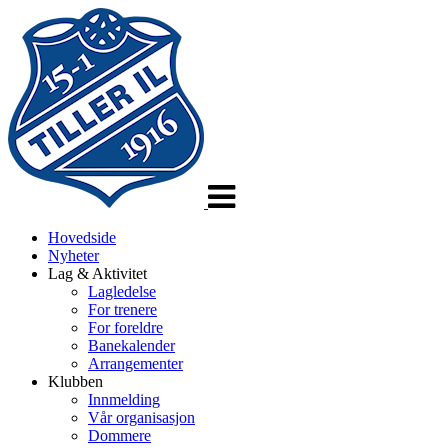
Veksle
navigasjon
Hovedside
Nyheter
Lag & Aktivitet
Lagledelse
For trenere
For foreldre
Banekalender
Arrangementer
Klubben
Innmelding
Vår organisasjon
Dommere