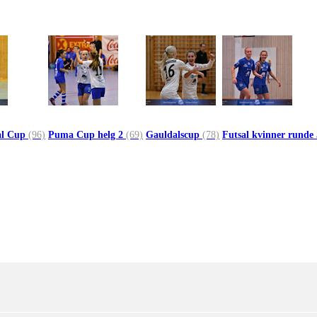
al Cup
(96)
Puma Cup helg 2
(69)
Gauldalscup
(78)
Futsal kvinner runde