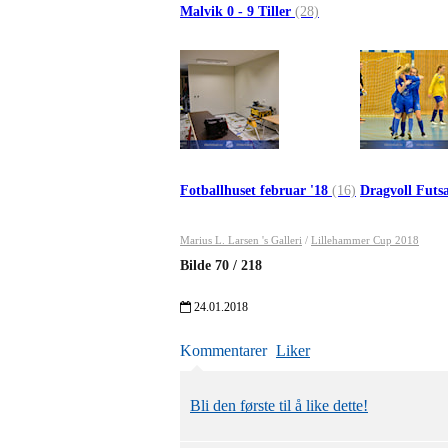
Malvik 0 - 9 Tiller
(28)
Fotballhuset februar '18
(16)
Dragvoll Futs
Marius L. Larsen 's Galleri
/
Lillehammer Cup 2018
Bilde
70
/
218
24.01.2018
Kommentarer
Liker
Bli den første til å like dette!