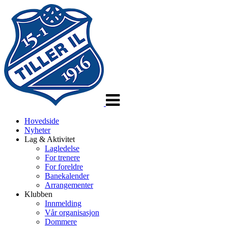
Veksle
navigasjon
Hovedside
Nyheter
Lag & Aktivitet
Lagledelse
For trenere
For foreldre
Banekalender
Arrangementer
Klubben
Innmelding
Vår organisasjon
Dommere