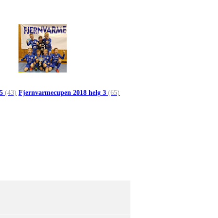
 5
(43)
Fjernvarmecupen 2018 helg 3
(65)