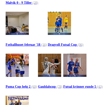
Malvik 0 - 9 Tiller
(28)
Fotballhuset februar '18
(16)
Dragvoll Futsal Cup
(96)
Puma Cup helg 2
(69)
Gauldalscup
(78)
Futsal kvinner runde 5
(43)