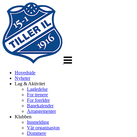
Veksle
navigasjon
Hovedside
Nyheter
Lag & Aktivitet
Lagledelse
For trenere
For foreldre
Banekalender
Arrangementer
Klubben
Innmelding
Vår organisasjon
Dommere