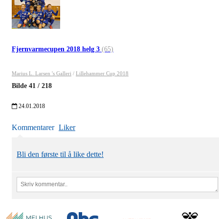
Fjernvarmecupen 2018 helg 3
(65)
Marius L. Larsen 's Galleri
/
Lillehammer Cup 2018
Bilde
41
/
218
24.01.2018
Kommentarer
Liker
Bli den første til å like dette!