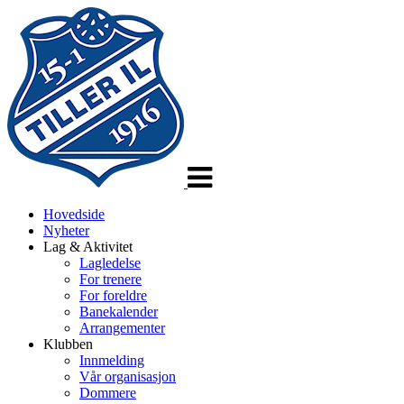
Veksle
navigasjon
Hovedside
Nyheter
Lag & Aktivitet
Lagledelse
For trenere
For foreldre
Banekalender
Arrangementer
Klubben
Innmelding
Vår organisasjon
Dommere