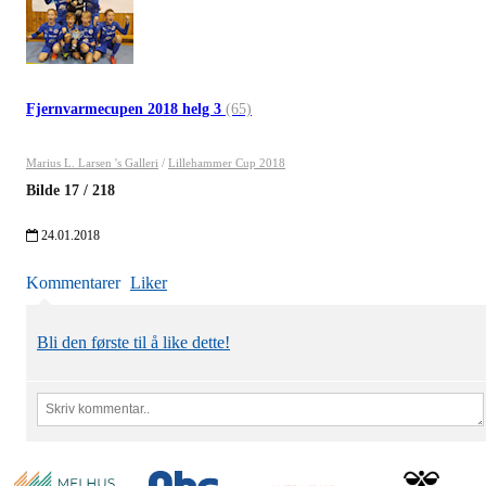
Fjernvarmecupen 2018 helg 3
(65)
Marius L. Larsen 's Galleri
/
Lillehammer Cup 2018
Bilde
17
/
218
24.01.2018
Kommentarer
Liker
Bli den første til å like dette!