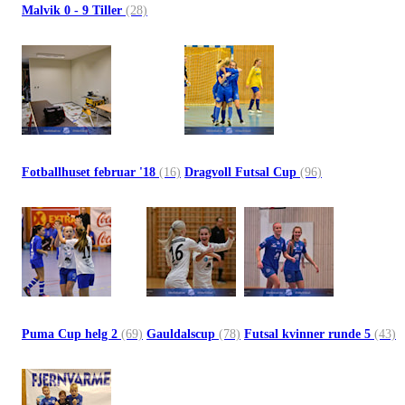
Malvik 0 - 9 Tiller
(28)
Fotballhuset februar '18
(16)
Dragvoll Futsal Cup
(96)
Puma Cup helg 2
(69)
Gauldalscup
(78)
Futsal kvinner runde 5
(43)