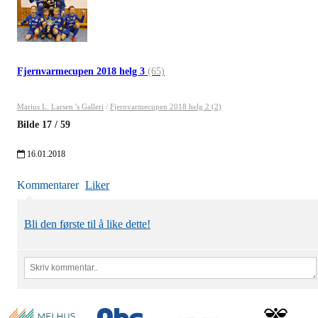
Fjernvarmecupen 2018 helg 3
(65)
Marius L. Larsen 's Galleri
/
Fjernvarmecupen 2018 helg 2 (2)
Bilde
17
/
59
16.01.2018
Kommentarer
Liker
Bli den første til å like dette!