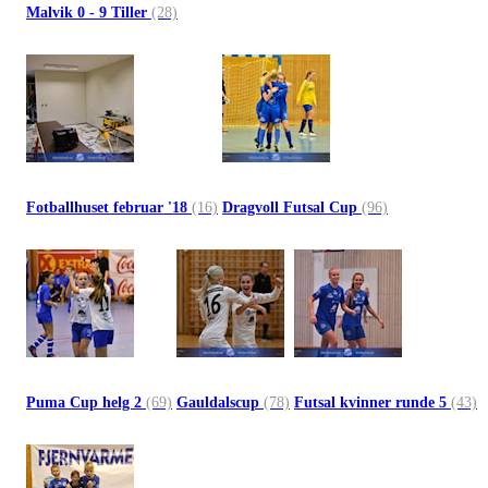
Malvik 0 - 9 Tiller
(28)
Fotballhuset februar '18
(16)
Dragvoll Futsal Cup
(96)
Puma Cup helg 2
(69)
Gauldalscup
(78)
Futsal kvinner runde 5
(43)