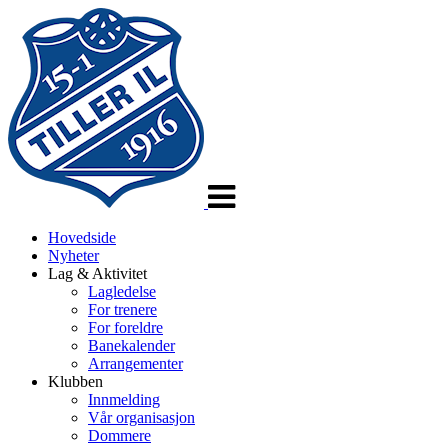
Veksle
navigasjon
Hovedside
Nyheter
Lag & Aktivitet
Lagledelse
For trenere
For foreldre
Banekalender
Arrangementer
Klubben
Innmelding
Vår organisasjon
Dommere