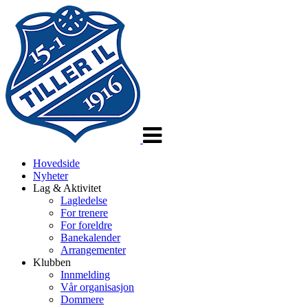
Veksle
navigasjon
Hovedside
Nyheter
Lag & Aktivitet
Lagledelse
For trenere
For foreldre
Banekalender
Arrangementer
Klubben
Innmelding
Vår organisasjon
Dommere