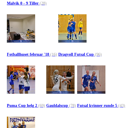
Malvik 0 - 9 Tiller
(28)
Fotballhuset februar '18
(16)
Dragvoll Futsal Cup
(96)
Puma Cup helg 2
(69)
Gauldalscup
(78)
Futsal kvinner runde 5
(43)