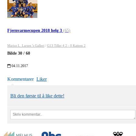
Fjernvarmecupen 2018 helg 3
(65)
Marius L. Larsen 's Galleri
/
G13 Tiller 4 2 - 0 Kattem 2
Bilde
30
/
60
04.11.2017
Kommentarer
Liker
Bli den første til å like dette!