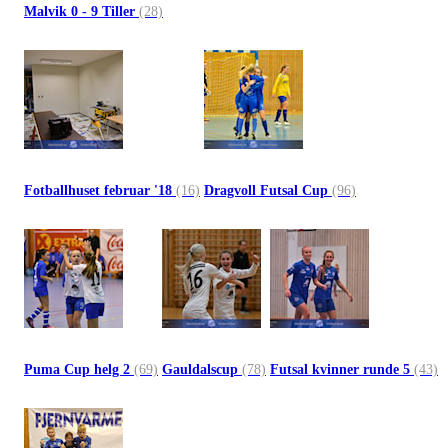
Malvik 0 - 9 Tiller
(28)
Fotballhuset februar '18
(16)
Dragvoll Futsal Cup
(96)
Puma Cup helg 2
(69)
Gauldalscup
(78)
Futsal kvinner runde 5
(43)