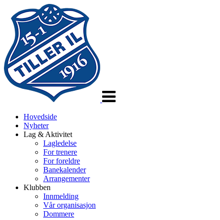
Veksle
navigasjon
Hovedside
Nyheter
Lag & Aktivitet
Lagledelse
For trenere
For foreldre
Banekalender
Arrangementer
Klubben
Innmelding
Vår organisasjon
Dommere