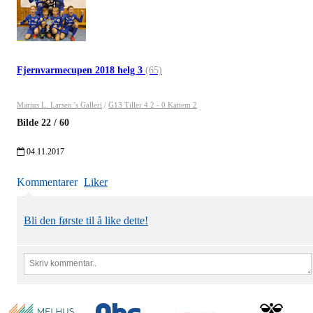
Fjernvarmecupen 2018 helg 3
(65)
Marius L. Larsen 's Galleri
/
G13 Tiller 4 2 - 0 Kattem 2
Bilde
22
/
60
04.11.2017
Kommentarer
Liker
Bli den første til å like dette!