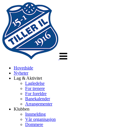
Veksle
navigasjon
Hovedside
Nyheter
Lag & Aktivitet
Lagledelse
For trenere
For foreldre
Banekalender
Arrangementer
Klubben
Innmelding
Vår organisasjon
Dommere