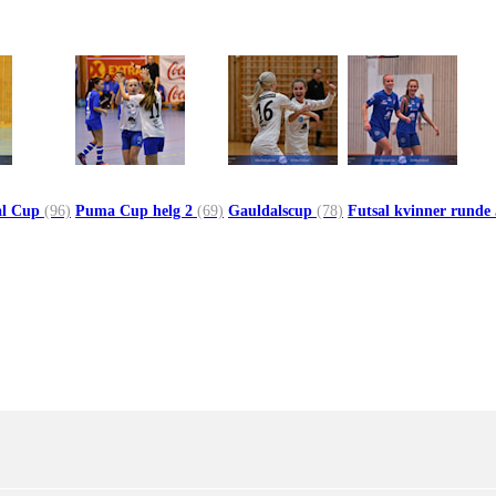
al Cup
(96)
Puma Cup helg 2
(69)
Gauldalscup
(78)
Futsal kvinner runde