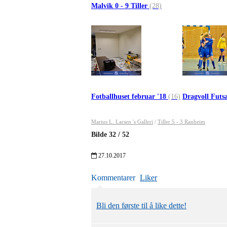
Malvik 0 - 9 Tiller
(28)
Fotballhuset februar '18
(16)
Dragvoll Futs
Marius L. Larsen 's Galleri
/
Tiller 5 - 3 Ranheim
Bilde
32
/
52
27.10.2017
Kommentarer
Liker
Bli den første til å like dette!