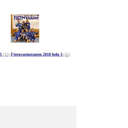
 5
(43)
Fjernvarmecupen 2018 helg 3
(65)