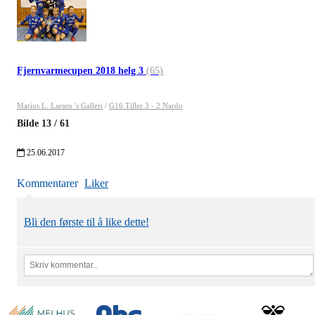
Fjernvarmecupen 2018 helg 3
(65)
Marius L. Larsen 's Galleri
/
G16 Tiller 3 - 2 Nardo
Bilde
13
/
61
25.06.2017
Kommentarer
Liker
Bli den første til å like dette!