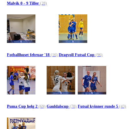
Malvik 0 - 9 Tiller
(28)
Fotballhuset februar '18
(16)
Dragvoll Futsal Cup
(96)
Puma Cup helg 2
(69)
Gauldalscup
(78)
Futsal kvinner runde 5
(43)