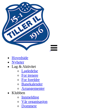
Veksle
navigasjon
Hovedside
Nyheter
Lag & Aktivitet
Lagledelse
For trenere
For foreldre
Banekalender
Arrangementer
Klubben
Innmelding
Vår organisasjon
Dommere