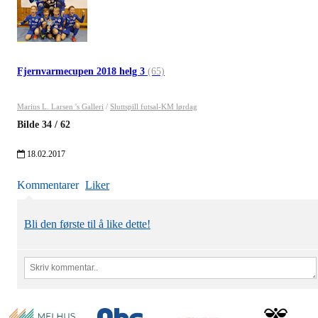
Fjernvarmecupen 2018 helg 3
(65)
Marius L. Larsen 's Galleri
/
Sluttspill futsal-KM lørdag
Bilde
34
/
62
18.02.2017
Kommentarer
Liker
Bli den første til å like dette!