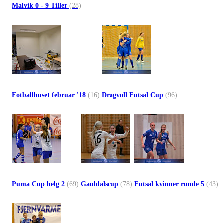
Malvik 0 - 9 Tiller
(28)
Fotballhuset februar '18
(16)
Dragvoll Futsal Cup
(96)
Puma Cup helg 2
(69)
Gauldalscup
(78)
Futsal kvinner runde 5
(43)