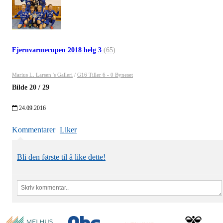
Fjernvarmecupen 2018 helg 3
(65)
Marius L. Larsen 's Galleri
/
G16 Tiller 6 - 0 Byneset
Bilde
20
/
29
24.09.2016
Kommentarer
Liker
Bli den første til å like dette!