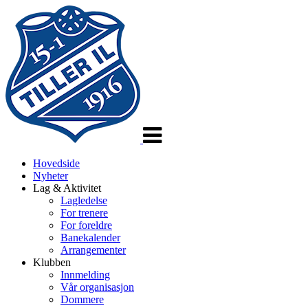
Veksle
navigasjon
Hovedside
Nyheter
Lag & Aktivitet
Lagledelse
For trenere
For foreldre
Banekalender
Arrangementer
Klubben
Innmelding
Vår organisasjon
Dommere