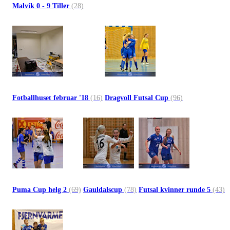
Malvik 0 - 9 Tiller
(28)
Fotballhuset februar '18
(16)
Dragvoll Futsal Cup
(96)
Puma Cup helg 2
(69)
Gauldalscup
(78)
Futsal kvinner runde 5
(43)