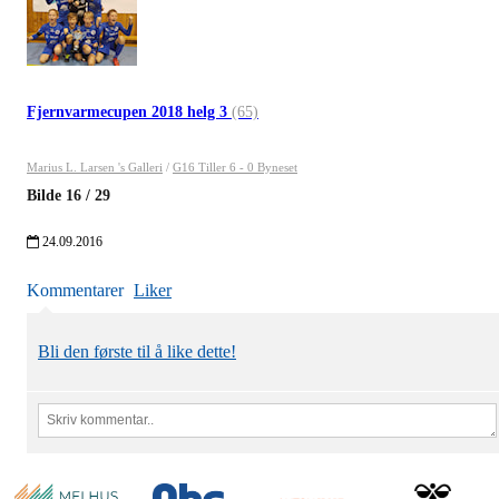
Fjernvarmecupen 2018 helg 3
(65)
Marius L. Larsen 's Galleri
/
G16 Tiller 6 - 0 Byneset
Bilde
16
/
29
24.09.2016
Kommentarer
Liker
Bli den første til å like dette!