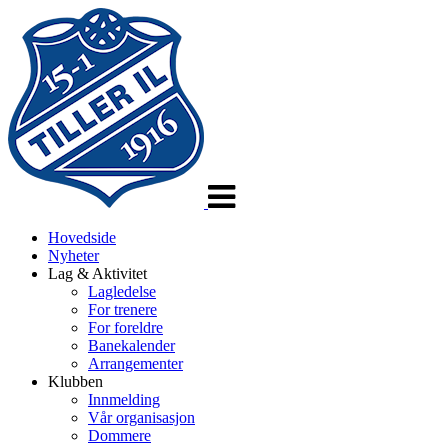
Veksle
navigasjon
Hovedside
Nyheter
Lag & Aktivitet
Lagledelse
For trenere
For foreldre
Banekalender
Arrangementer
Klubben
Innmelding
Vår organisasjon
Dommere