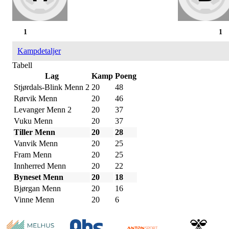
1
1
Kampdetaljer
Tabell
Lag
Kamp
Poeng
Stjørdals-Blink Menn 2
20
48
Rørvik Menn
20
46
Levanger Menn 2
20
37
Vuku Menn
20
37
Tiller Menn
20
28
Vanvik Menn
20
25
Fram Menn
20
25
Innherred Menn
20
22
Byneset Menn
20
18
Bjørgan Menn
20
16
Vinne Menn
20
6