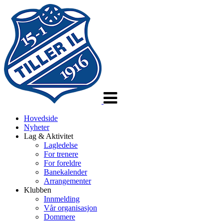
Veksle
navigasjon
Hovedside
Nyheter
Lag & Aktivitet
Lagledelse
For trenere
For foreldre
Banekalender
Arrangementer
Klubben
Innmelding
Vår organisasjon
Dommere