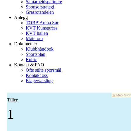
Samarbeidspartnere
Sponsorstrategi
Grasrotandelen
Anlegg
TOBB Arena Sør
KVT Kunstgress
KVT-hallen
Møterom
Dokumenter
Klubbhåndbok
Sportsplan
Rubic
Kontakt & FAQ
Ofte stilte spørsmål
Kontakt oss
Klage/varsling
Tiller
1
-