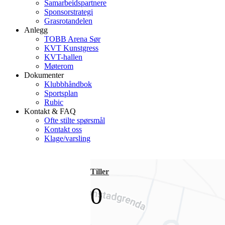
Samarbeidspartnere
Sponsorstrategi
Grasrotandelen
Anlegg
TOBB Arena Sør
KVT Kunstgress
KVT-hallen
Møterom
Dokumenter
Klubbhåndbok
Sportsplan
Rubic
Kontakt & FAQ
Ofte stilte spørsmål
Kontakt oss
Klage/varsling
Tiller
0
-