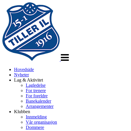
Veksle
navigasjon
Hovedside
Nyheter
Lag & Aktivitet
Lagledelse
For trenere
For foreldre
Banekalender
Arrangementer
Klubben
Innmelding
Vår organisasjon
Dommere