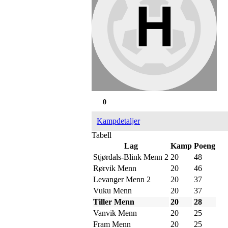
0
Kampdetaljer
Tabell
Lag
Kamp
Poeng
Stjørdals-Blink Menn 2
20
48
Rørvik Menn
20
46
Levanger Menn 2
20
37
Vuku Menn
20
37
Tiller Menn
20
28
Vanvik Menn
20
25
Fram Menn
20
25