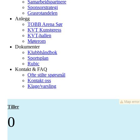
Samarbeidspartnere
Sponsorstrategi
Grasrotandelen
Anlegg
TOBB Arena Sør
KVT Kunstgress
KVT-hallen
Møterom
Dokumenter
Klubbhåndbok
Sportsplan
Rubic
Kontakt & FAQ
Ofte stilte spørsmål
Kontakt oss
Klage/varsling
Tiller
0
-