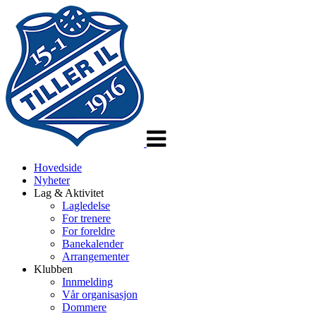
Veksle
navigasjon
Hovedside
Nyheter
Lag & Aktivitet
Lagledelse
For trenere
For foreldre
Banekalender
Arrangementer
Klubben
Innmelding
Vår organisasjon
Dommere