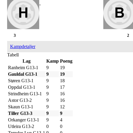
-
3
2
Kampdetaljer
Tabell
Lag
Kamp
Poeng
Ranheim G13-1
9
19
Gauldal G13-1
9
19
Støren G13-1
9
18
Oppdal G13-1
9
17
Strindheim G13-1
9
16
Astor G13-2
9
16
Skaun G13-1
9
12
Tiller G13-3
9
9
Orkanger G13-1
9
4
Utleira G13-2
0
0
Trønder-Lyn G13-1
9
0