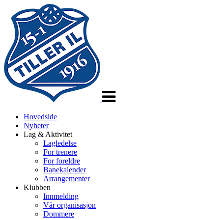
Veksle
navigasjon
Hovedside
Nyheter
Lag & Aktivitet
Lagledelse
For trenere
For foreldre
Banekalender
Arrangementer
Klubben
Innmelding
Vår organisasjon
Dommere