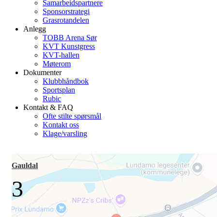
Samarbeidspartnere
Sponsorstrategi
Grasrotandelen
Anlegg
TOBB Arena Sør
KVT Kunstgress
KVT-hallen
Møterom
Dokumenter
Klubbhåndbok
Sportsplan
Rubic
Kontakt & FAQ
Ofte stilte spørsmål
Kontakt oss
Klage/varsling
Gauldal
3
-