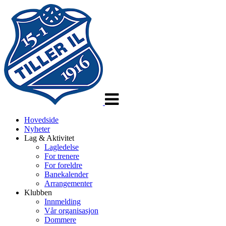
Veksle
navigasjon
Hovedside
Nyheter
Lag & Aktivitet
Lagledelse
For trenere
For foreldre
Banekalender
Arrangementer
Klubben
Innmelding
Vår organisasjon
Dommere