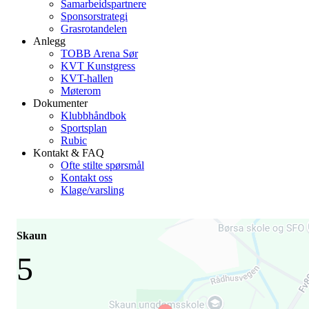
Samarbeidspartnere
Sponsorstrategi
Grasrotandelen
Anlegg
TOBB Arena Sør
KVT Kunstgress
KVT-hallen
Møterom
Dokumenter
Klubbhåndbok
Sportsplan
Rubic
Kontakt & FAQ
Ofte stilte spørsmål
Kontakt oss
Klage/varsling
Skaun
5
-