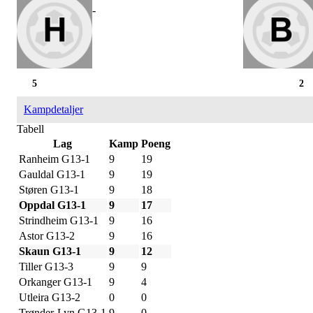
-
5
2
Kampdetaljer
Tabell
Lag
Kamp
Poeng
Ranheim G13-1
9
19
Gauldal G13-1
9
19
Støren G13-1
9
18
Oppdal G13-1
9
17
Strindheim G13-1
9
16
Astor G13-2
9
16
Skaun G13-1
9
12
Tiller G13-3
9
9
Orkanger G13-1
9
4
Utleira G13-2
0
0
Trønder-Lyn G13-1
9
0