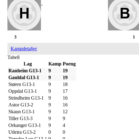
-
3
1
Kampdetaljer
Tabell
Lag
Kamp
Poeng
Ranheim G13-1
9
19
Gauldal G13-1
9
19
Støren G13-1
9
18
Oppdal G13-1
9
17
Strindheim G13-1
9
16
Astor G13-2
9
16
Skaun G13-1
9
12
Tiller G13-3
9
9
Orkanger G13-1
9
4
Utleira G13-2
0
0
Trønder-Lyn G13-1
9
0