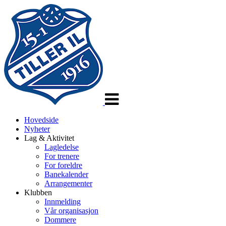
Veksle
navigasjon
Hovedside
Nyheter
Lag & Aktivitet
Lagledelse
For trenere
For foreldre
Banekalender
Arrangementer
Klubben
Innmelding
Vår organisasjon
Dommere