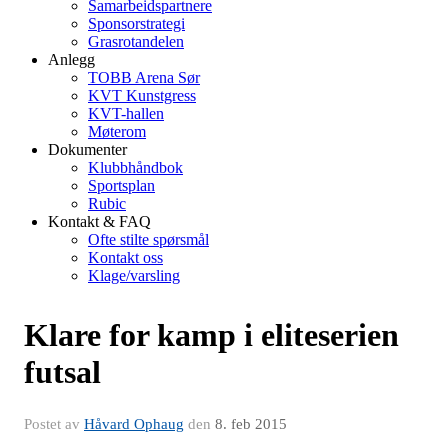
Samarbeidspartnere
Sponsorstrategi
Grasrotandelen
Anlegg
TOBB Arena Sør
KVT Kunstgress
KVT-hallen
Møterom
Dokumenter
Klubbhåndbok
Sportsplan
Rubic
Kontakt & FAQ
Ofte stilte spørsmål
Kontakt oss
Klage/varsling
Klare for kamp i eliteserien
futsal
Postet av
Håvard Ophaug
den
8. feb 2015