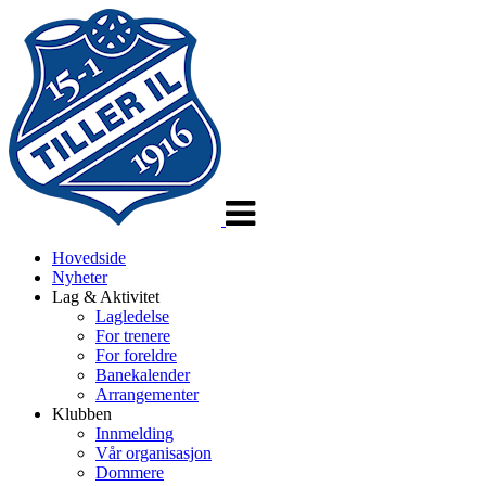
Veksle
navigasjon
Hovedside
Nyheter
Lag & Aktivitet
Lagledelse
For trenere
For foreldre
Banekalender
Arrangementer
Klubben
Innmelding
Vår organisasjon
Dommere