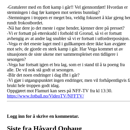
-Gratulerer med en flott kamp i går!! Vel gjennomført! Hvordan er
stemningen i dag før kampen mot seriens bunnlag?
-Stemningen i troppen er meget bra, veldig fokusert å klar gjeng he
rundt frokostbordet.
-Nå har dere jo det meste i egne hender, kjenner dere på presset?
-Vi er fortsatt på etterskudd i forhold til Grorud, så vi er fortsatt
avhengig av at andre lag snubler så vi er fortsatt i utfordrerposisjon.
-Vega er det eneste laget med i gullkampen dere ikke kan avgjøre
mot selv, de gjorde en sterk kamp i går. Har Vega kommet ut av
situasjonen de siste ukene mer sammenspleiset enn tidligere i
sesongen?
-Vega har fortsatt igjen et bra lag, som er i stand til å ta poeng fra
alle. De vil nok stå godt ut sesongen.
-Blir det noen endringer i dag ifht i går?
-Vi gjør i utgangspunktet ingen endringer, men vil forhåpentligvis f
brukt hele troppen godt idag.
Oppgjøret mot Flamuri kan sees på NFF-TV fra kl 13:30.
https://www.fotball.no/VideoTV/NFFTV/
Logg inn for å skrive en kommentar.
Siste fra Håvard Ophaug