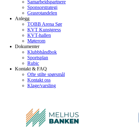
Samarbeidspartnere
Sponsorstrategi
Grasrotandelen
Anlegg
TOBB Arena Sør
KVT Kunstgress
KVT-hallen
Møterom
Dokumenter
Klubbhåndbok
Sportsplan
Rubic
Kontakt & FAQ
Ofte stilte spørsmål
Kontakt oss
Klage/varsling