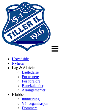
Veksle
navigasjon
Hovedside
Nyheter
Lag & Aktivitet
Lagledelse
For trenere
For foreldre
Banekalender
Arrangementer
Klubben
Innmelding
Vår organisasjon
Dommere