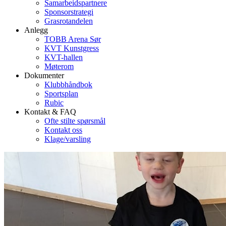
Samarbeidspartnere
Sponsorstrategi
Grasrotandelen
Anlegg
TOBB Arena Sør
KVT Kunstgress
KVT-hallen
Møterom
Dokumenter
Klubbhåndbok
Sportsplan
Rubic
Kontakt & FAQ
Ofte stilte spørsmål
Kontakt oss
Klage/varsling