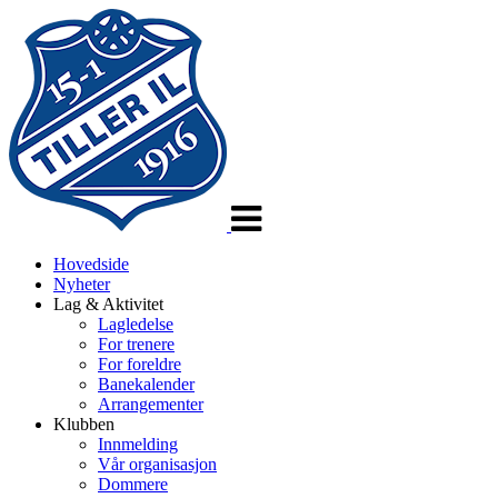
Veksle
navigasjon
Hovedside
Nyheter
Lag & Aktivitet
Lagledelse
For trenere
For foreldre
Banekalender
Arrangementer
Klubben
Innmelding
Vår organisasjon
Dommere