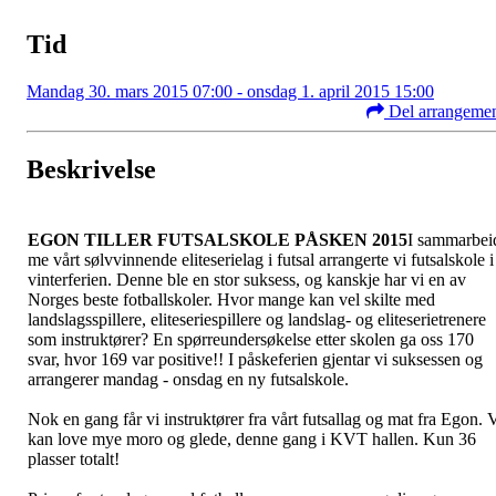
Tid
Mandag 30. mars 2015 07:00 - onsdag 1. april 2015 15:00
Del arrangeme
Beskrivelse
EGON TILLER FUTSALSKOLE PÅSKEN 2015
I sammarbei
me vårt sølvvinnende eliteserielag i futsal arrangerte vi futsalskole i
vinterferien. Denne ble en stor suksess, og kanskje har vi en av
Norges beste fotballskoler. Hvor mange kan vel skilte med
landslagsspillere, eliteseriespillere og landslag- og eliteserietrenere
som instruktører? En spørreundersøkelse etter skolen ga oss 170
svar, hvor 169 var positive!! I påskeferien gjentar vi suksessen og
arrangerer mandag - onsdag en ny futsalskole.
Nok en gang får vi instruktører fra vårt futsallag og mat fra Egon. 
kan love mye moro og glede, denne gang i KVT hallen. Kun 36
plasser totalt!