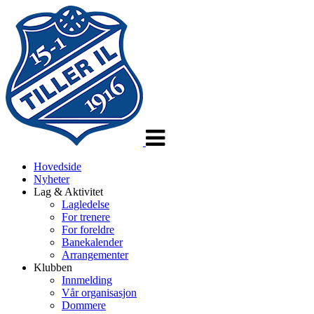
Veksle
navigasjon
Hovedside
Nyheter
Lag & Aktivitet
Lagledelse
For trenere
For foreldre
Banekalender
Arrangementer
Klubben
Innmelding
Vår organisasjon
Dommere