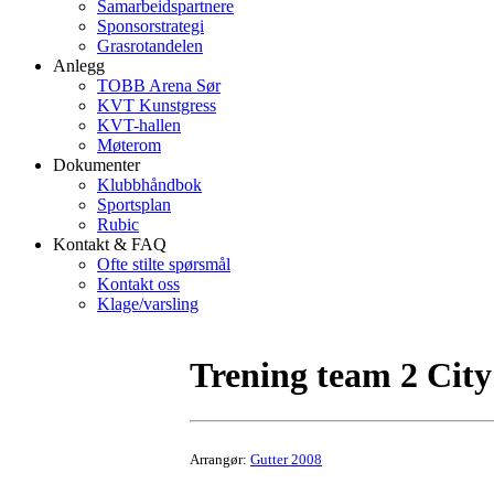
Samarbeidspartnere
Sponsorstrategi
Grasrotandelen
Anlegg
TOBB Arena Sør
KVT Kunstgress
KVT-hallen
Møterom
Dokumenter
Klubbhåndbok
Sportsplan
Rubic
Kontakt & FAQ
Ofte stilte spørsmål
Kontakt oss
Klage/varsling
Trening team 2 Cit
Arrangør:
Gutter 2008