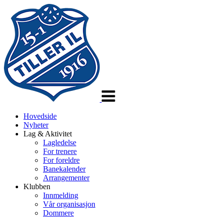
Veksle
navigasjon
Hovedside
Nyheter
Lag & Aktivitet
Lagledelse
For trenere
For foreldre
Banekalender
Arrangementer
Klubben
Innmelding
Vår organisasjon
Dommere