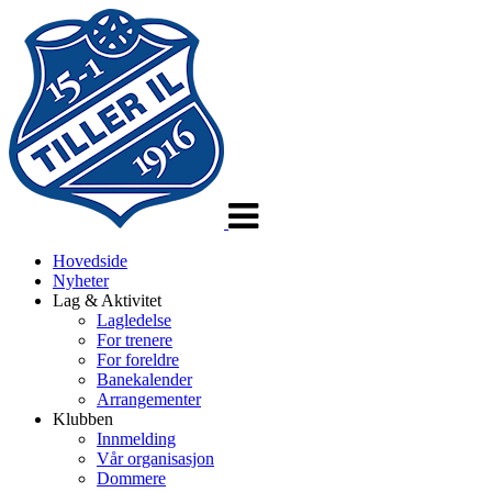
Veksle
navigasjon
Hovedside
Nyheter
Lag & Aktivitet
Lagledelse
For trenere
For foreldre
Banekalender
Arrangementer
Klubben
Innmelding
Vår organisasjon
Dommere