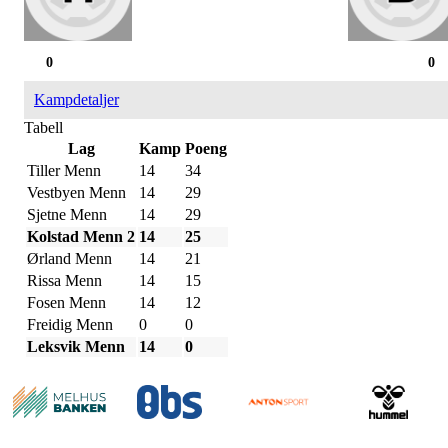
0
0
Kampdetaljer
Tabell
Lag
Kamp
Poeng
Tiller Menn
14
34
Vestbyen Menn
14
29
Sjetne Menn
14
29
Kolstad Menn 2
14
25
Ørland Menn
14
21
Rissa Menn
14
15
Fosen Menn
14
12
Freidig Menn
0
0
Leksvik Menn
14
0