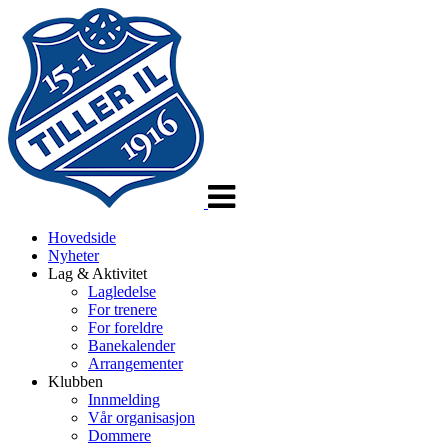
Veksle
navigasjon
Hovedside
Nyheter
Lag & Aktivitet
Lagledelse
For trenere
For foreldre
Banekalender
Arrangementer
Klubben
Innmelding
Vår organisasjon
Dommere