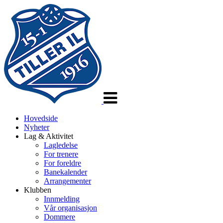
Veksle
navigasjon
Hovedside
Nyheter
Lag & Aktivitet
Lagledelse
For trenere
For foreldre
Banekalender
Arrangementer
Klubben
Innmelding
Vår organisasjon
Dommere