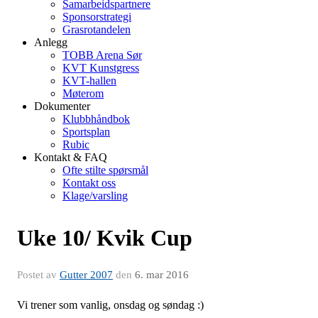
Samarbeidspartnere
Sponsorstrategi
Grasrotandelen
Anlegg
TOBB Arena Sør
KVT Kunstgress
KVT-hallen
Møterom
Dokumenter
Klubbhåndbok
Sportsplan
Rubic
Kontakt & FAQ
Ofte stilte spørsmål
Kontakt oss
Klage/varsling
Uke 10/ Kvik Cup
Postet av
Gutter 2007
den
6. mar 2016
Vi trener som vanlig, onsdag og søndag :)