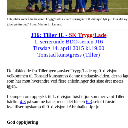
J16 jubler over å ha beseiret Trygg/Lade i kvalifiseringen til 0. divisjon før jul. Blir det ny
jubel på tirsdag? Foto: Marius L. Larsen.
J16: Tiller IL -
SK Trygg/Lade
1. serierunde BDO-serien J16
Tirsdag 14. april 2015 kl.19.00
Tonstad kunstgress (Tiller)
De blåkledde fra Tillerbyen ønsker Trygg/Lade og 0. divisjon
velkommen til Tonstad kunstgress denne tirsdagskvelden, der to la
som har møtt hverandre ved flere anledninger det siste året møtes
igjen.
I kampen om opprykk til 1. divisjon høst i fjor sommer vant Tiller
hårfint
4-3
på samme bane, mens det ble en
6-3
-seier i første
kvalifiseringskamp til 0. divisjon i Abrahallen før jul.
God oppkjøring