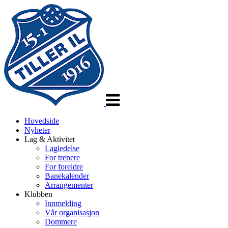
Veksle
navigasjon
Hovedside
Nyheter
Lag & Aktivitet
Lagledelse
For trenere
For foreldre
Banekalender
Arrangementer
Klubben
Innmelding
Vår organisasjon
Dommere