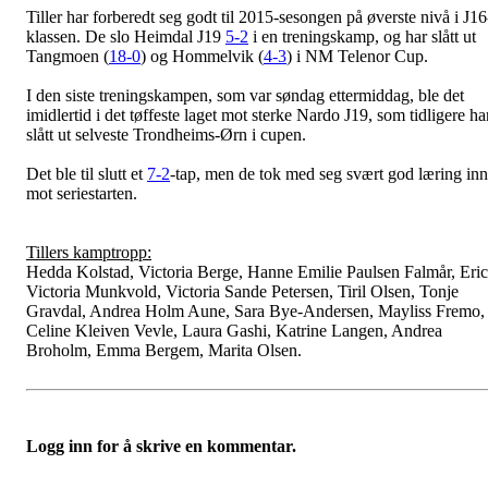
Tiller har forberedt seg godt til 2015-sesongen på øverste nivå i J16
klassen. De slo Heimdal J19
5-2
i en treningskamp, og har slått ut
Tangmoen (
18-0
) og Hommelvik (
4-3
) i NM Telenor Cup.
I den siste treningskampen, som var søndag ettermiddag, ble det
imidlertid i det tøffeste laget mot sterke Nardo J19, som tidligere ha
slått ut selveste Trondheims-Ørn i cupen.
Det ble til slutt et
7-2
-tap, men de tok med seg svært god læring inn
mot seriestarten.
Tillers kamptropp:
Hedda Kolstad, Victoria Berge, Hanne Emilie Paulsen Falmår, Eri
Victoria Munkvold, Victoria Sande Petersen, Tiril Olsen, Tonje
Gravdal, Andrea Holm Aune, Sara Bye-Andersen, Mayliss Fremo,
Celine Kleiven Vevle, Laura Gashi, Katrine Langen, Andrea
Broholm, Emma Bergem, Marita Olsen.
Logg inn for å skrive en kommentar.