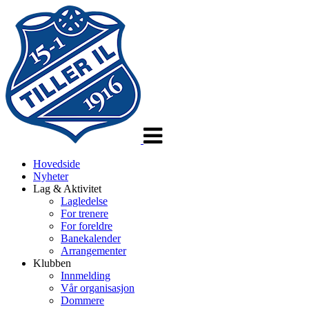
Veksle
navigasjon
Hovedside
Nyheter
Lag & Aktivitet
Lagledelse
For trenere
For foreldre
Banekalender
Arrangementer
Klubben
Innmelding
Vår organisasjon
Dommere