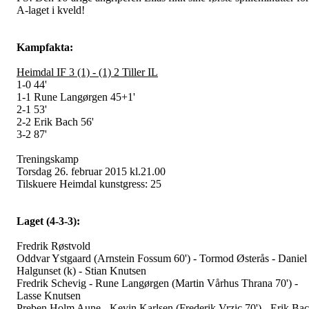
A-laget i kveld!
Kampfakta:
Heimdal IF 3 (1) - (1) 2 Tiller IL
1-0 44'
1-1 Rune Langørgen 45+1'
2-1 53'
2-2 Erik Bach 56'
3-2 87'
Treningskamp
Torsdag 26. februar 2015 kl.21.00
Tilskuere Heimdal kunstgress: 25
Laget (4-3-3):
Fredrik Røstvold
Oddvar Ystgaard (Arnstein Fossum 60') - Tormod Østerås - Daniel
Halgunset (k) - Stian Knutsen
Fredrik Schevig - Rune Langørgen (Martin Vårhus Thrana 70') -
Lasse Knutsen
Preben Holm Aune - Kevin Karlsen (Frederik Vrzic 70') - Erik Ba