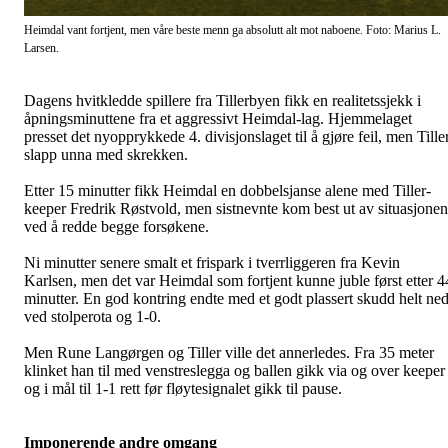
Heimdal vant fortjent, men våre beste menn ga absolutt alt mot naboene. Foto: Marius L.
Larsen.
Dagens hvitkledde spillere fra Tillerbyen fikk en realitetssjekk i
åpningsminuttene fra et aggressivt Heimdal-lag. Hjemmelaget
presset det nyopprykkede 4. divisjonslaget til å gjøre feil, men Tille
slapp unna med skrekken.
Etter 15 minutter fikk Heimdal en dobbelsjanse alene med Tiller-
keeper Fredrik Røstvold, men sistnevnte kom best ut av situasjonen
ved å redde begge forsøkene.
Ni minutter senere smalt et frispark i tverrliggeren fra Kevin
Karlsen, men det var Heimdal som fortjent kunne juble først etter 4
minutter. En god kontring endte med et godt plassert skudd helt ne
ved stolperota og 1-0.
Men Rune Langørgen og Tiller ville det annerledes. Fra 35 meter
klinket han til med venstreslegga og ballen gikk via og over keeper
og i mål til 1-1 rett før fløytesignalet gikk til pause.
Imponerende andre omgang