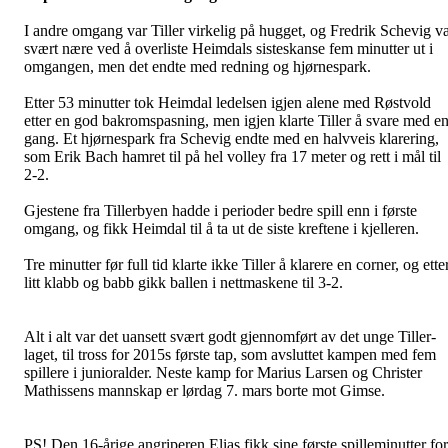
I andre omgang var Tiller virkelig på hugget, og Fredrik Schevig v
svært nære ved å overliste Heimdals sisteskanse fem minutter ut i
omgangen, men det endte med redning og hjørnespark.
Etter 53 minutter tok Heimdal ledelsen igjen alene med Røstvold
etter en god bakromspasning, men igjen klarte Tiller å svare med e
gang. Et hjørnespark fra Schevig endte med en halvveis klarering,
som Erik Bach hamret til på hel volley fra 17 meter og rett i mål til
2-2.
Gjestene fra Tillerbyen hadde i perioder bedre spill enn i første
omgang, og fikk Heimdal til å ta ut de siste kreftene i kjelleren.
Tre minutter før full tid klarte ikke Tiller å klarere en corner, og ette
litt klabb og babb gikk ballen i nettmaskene til 3-2.
Alt i alt var det uansett svært godt gjennomført av det unge Tiller-
laget, til tross for 2015s første tap, som avsluttet kampen med fem
spillere i junioralder. Neste kamp for Marius Larsen og Christer
Mathissens mannskap er lørdag 7. mars borte mot Gimse.
PS! Den 16-årige angriperen Elias fikk sine første spilleminutter for